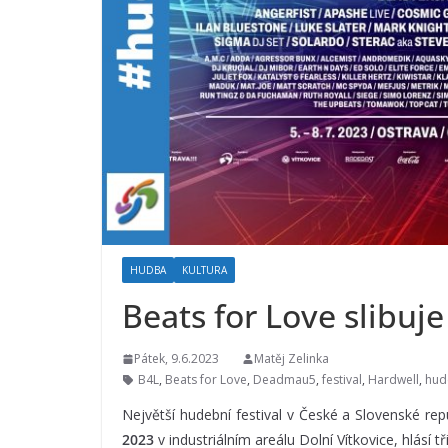
HUDBA
KULTURA
Beats for Love slibuje
Pátek, 9.6.2023
Matěj Zelinka
B4L
,
Beats for Love
,
Deadmau5
,
festival
,
Hardwell
,
hude
Největší hudební festival v České a Slovenské re
2023
v industriálním areálu Dolní Vítkovice, hlásí t