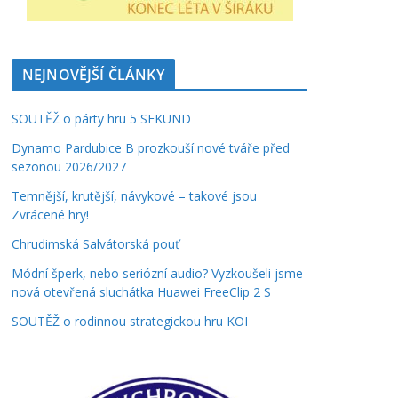
NEJNOVĚJŠÍ ČLÁNKY
SOUTĚŽ o párty hru 5 SEKUND
Dynamo Pardubice B prozkouší nové tváře před
sezonou 2026/2027
Temnější, krutější, návykové – takové jsou
Zvrácené hry!
Chrudimská Salvátorská pouť
Módní šperk, nebo seriózní audio? Vyzkoušeli jsme
nová otevřená sluchátka Huawei FreeClip 2 S
SOUTĚŽ o rodinnou strategickou hru KOI