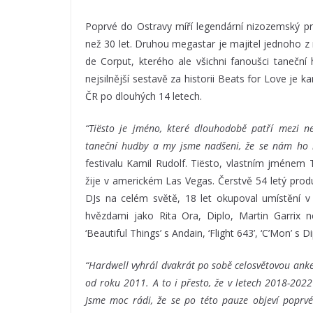
Poprvé do Ostravy míří legendární nizozemský p
než 30 let. Druhou megastar je majitel jednoho z
de Corput, kterého ale všichni fanoušci taneční
nejsilnější sestavě za historii Beats for Love je
ČR po dlouhých 14 letech.
“Tiësto je jméno, které dlouhodobě patří mezi n
taneční hudby a my jsme nadšeni, že se nám ho k
festivalu Kamil Rudolf. Tiësto, vlastním jménem
žije v americkém Las Vegas. Čerstvě 54 letý prod
DJs na celém světě, 18 let okupoval umístění v
hvězdami jako Rita Ora, Diplo, Martin Garrix n
‘Beautiful Things’ s Andain, ‘Flight 643’, ‘C’Mon’ s 
“Hardwell vyhrál dvakrát po sobě celosvětovou ank
od roku 2011. A to i přesto, že v letech 2018-2022
Jsme moc rádi, že se po této pauze objeví poprv