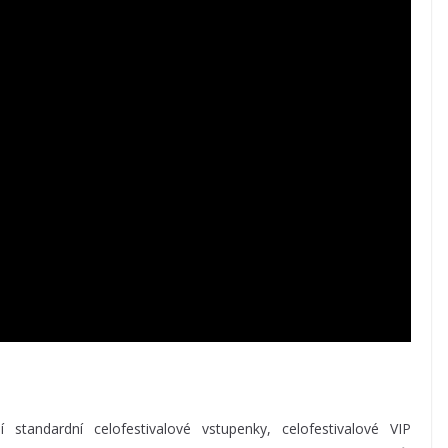
standardní celofestivalové vstupenky, celofestivalové VIP