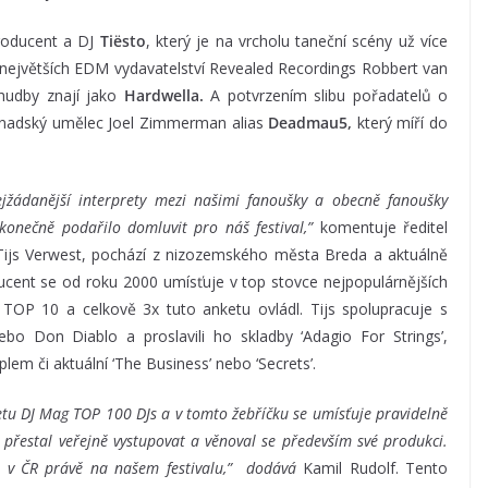
roducent a DJ
Tiësto
, který je na vrcholu taneční scény už více
 největších EDM vydavatelství Revealed Recordings Robbert van
 hudby znají jako
Hardwella.
A potvrzením slibu pořadatelů o
 kanadský umělec Joel Zimmerman alias
Deadmau5,
který míří do
ejžádanější interprety mezi našimi fanoušky a obecně fanoušky
onečně podařilo domluvit pro náš festival,”
komentuje ředitel
 Tijs Verwest, pochází z nizozemského města Breda a aktuálně
ucent se od roku 2000 umísťuje v top stovce nejpopulárnějších
 TOP 10 a celkově 3x tuto anketu ovládl. Tijs spolupracuje s
ebo Don Diablo a proslavili ho skladby ‘Adagio For Strings’,
Diplem či aktuální ‘The Business’ nebo ‘Secrets’.
etu DJ Mag TOP 100 DJs a v tomto žebříčku se umísťuje pravidelně
 přestal veřejně vystupovat a věnoval se především své produkci.
é v ČR právě na našem festivalu,” dodává
Kamil Rudolf. Tento