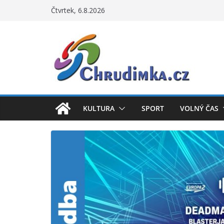
Přeskočit
Čtvrtek, 6.8.2026
na
obsah
KULTURA
SPORT
VOLNÝ ČAS