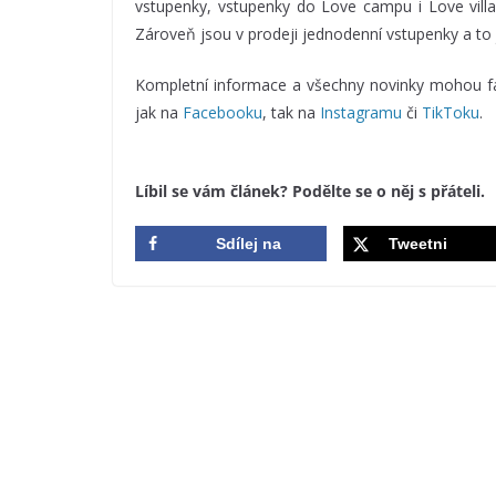
vstupenky, vstupenky do Love campu i Love villag
Zároveň jsou v prodeji jednodenní vstupenky a to 
Kompletní informace a všechny novinky mohou f
jak na
Facebooku
, tak na
Instagramu
či
TikToku
.
Líbil se vám článek? Podělte se o něj s přáteli.
Sdílej na
Tweetni
Facebook