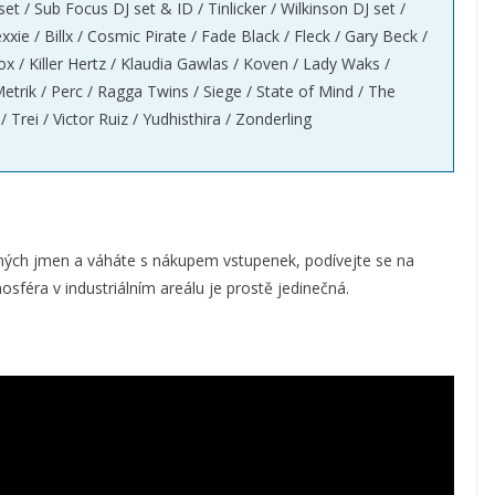
t / Sub Focus DJ set & ID / Tinlicker / Wilkinson DJ set /
ie / Billx / Cosmic Pirate / Fade Black / Fleck / Gary Beck /
 Fox / Killer Hertz / Klaudia Gawlas / Koven / Lady Waks /
etrik / Perc / Ragga Twins / Siege / State of Mind / The
rei / Victor Ruiz / Yudhisthira / Zonderling
ných jmen a váháte s nákupem vstupenek, podívejte se na
sféra v industriálním areálu je prostě jedinečná.