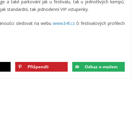
e a také parkování jak u festivalu, tak u jednotlivých kempů.
jak standardní, tak jednodenní VIP vstupenky.
anoušci sledovat na webu
www.b4l.cz
či festivalových profilech
Přišpendli
Odkaz e-mailem