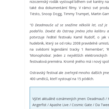
nizozemský rodák vystoupil během své kariéry na t
také dva dokumentární filmy. V rámci své prod
Tiësto, Snoop Dogg, Timmy Trumpet, Martin Garri
“O Deadmau5e už se snažíme několik let, což je 
podařilo. Dovést do Ostravy jméno jeho kalibru a
potvrzuje ředitel festivalu Kamil Rudolf, o ja
hudebník, který se od roku 2008 pravidelně umisť
na svědomí legendární tracky ‘I Remember’, ‘
‘Monophobia’. Jeden z největších elektronický
festivalová premiéra. Kromě jiného má i nový spo
Ostravský festival ale zveřejnil mnoho dalších jm
400 umělců, kteří vystoupí na 15 pódiích.
Výčet aktuálně oznámených jmen: Deadmau5 / Har
Angerfist / Apashe Live / Cosmic Gate / Da Tweek