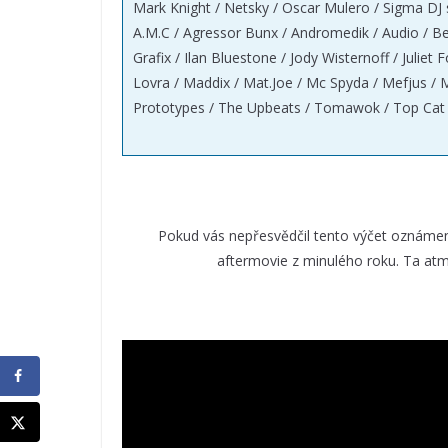
Mark Knight / Netsky / Oscar Mulero / Sigma DJ se
A.M.C / Agressor Bunx / Andromedik / Audio / Bexx
Grafix / Ilan Bluestone / Jody Wisternoff / Juliet
Lovra / Maddix / Mat.Joe / Mc Spyda / Mefjus / M
Prototypes / The Upbeats / Tomawok / Top Cat / T
Pokud vás nepřesvědčil tento výčet oznáme
aftermovie z minulého roku. Ta atmo