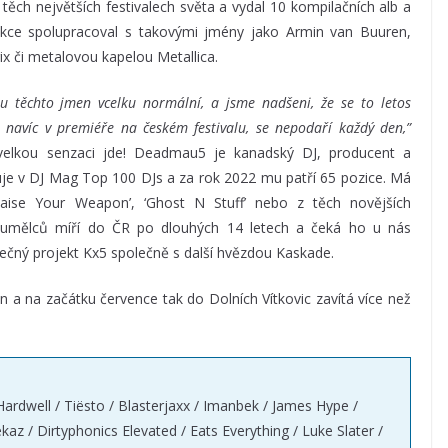
ěch největších festivalech světa a vydal 10 kompilačních alb a
ukce spolupracoval s takovými jmény jako Armin van Buuren,
x či metalovou kapelou Metallica.
u těchto jmen vcelku normální, a jsme nadšeni, že se to letos
 navíc v premiéře na českém festivalu, se nepodaří každý den,”
k velkou senzaci jde! Deadmau5 je kanadský DJ, producent a
uje v DJ Mag Top 100 DJs a za rok 2022 mu patří 65 pozice. Má
Raise Your Weapon’, ‘Ghost N Stuff’ nebo z těch novějších
ch umělců míří do ČR po dlouhých 14 letech a čeká ho u nás
lečný projekt Kx5 společně s další hvězdou Kaskade.
en a na začátku července tak do Dolních Vítkovic zavítá více než
dwell / Tiësto / Blasterjaxx / Imanbek / James Hype /
az / Dirtyphonics Elevated / Eats Everything / Luke Slater /