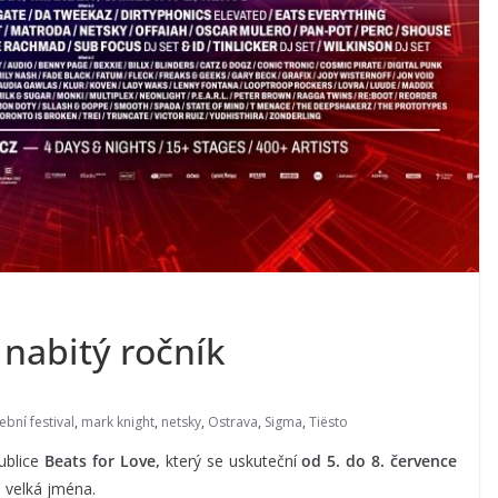
 nabitý ročník
bní festival
,
mark knight
,
netsky
,
Ostrava
,
Sigma
,
Tiësto
publice
Beats for Love,
který se uskuteční
od 5. do 8. července
ři velká jména.