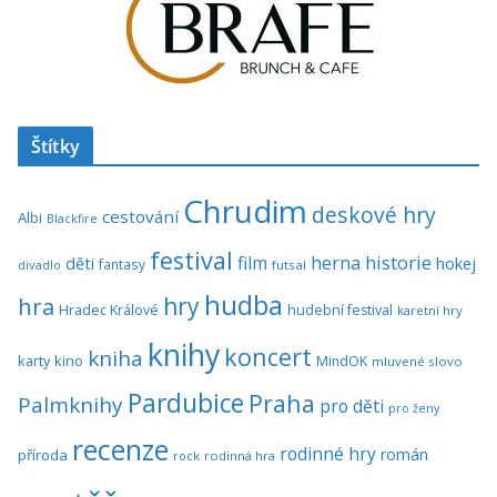
Štítky
Chrudim
deskové hry
cestování
Albi
Blackfire
festival
historie
film
herna
hokej
děti
fantasy
divadlo
futsal
hudba
hra
hry
Hradec Králové
hudební festival
karetní hry
knihy
koncert
kniha
karty
kino
MindOK
mluvené slovo
Pardubice
Praha
Palmknihy
pro děti
pro ženy
recenze
rodinné hry
román
příroda
rock
rodinná hra