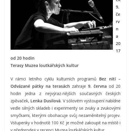
9.
če
rv
n
a
20
17
od 20 hodin
Terasy Muzea loutkářských kultur
V rámci letního cyklu kulturních programů
Bez nití –
Odvázané pátky na terasách
zahraje
9. června
od 20
hodin jedna z nejvýraz-nějších současných českých
zpěvaček,
Lenka Dusilová
. V sólovém vystoupení nabídne
vedle silných skladeb i experimenty se zvuky a zvukovými
smyčkami, kterými obohacuje svůj nezaměnitelný projev.
Vstupenky v hodnotě 100 Kč je možné zakoupit na místě i
v předprodeji v recepci Muzea loutkářských kultur.