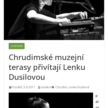
CHRUDIM
Chrudimské muzejní
terasy přivítají Lenku
Dusilovou
Pondělí, 5.6.2017
redakce
Chrudim
,
Lenka Dusilová
p
át
ek