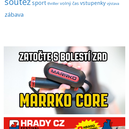
soutěž
sport
vstupenky
volný čas
thriller
výstava
zábava