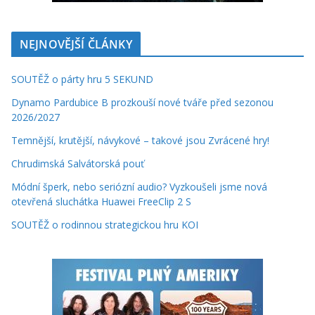
NEJNOVĚJŠÍ ČLÁNKY
SOUTĚŽ o párty hru 5 SEKUND
Dynamo Pardubice B prozkouší nové tváře před sezonou
2026/2027
Temnější, krutější, návykové – takové jsou Zvrácené hry!
Chrudimská Salvátorská pouť
Módní šperk, nebo seriózní audio? Vyzkoušeli jsme nová
otevřená sluchátka Huawei FreeClip 2 S
SOUTĚŽ o rodinnou strategickou hru KOI