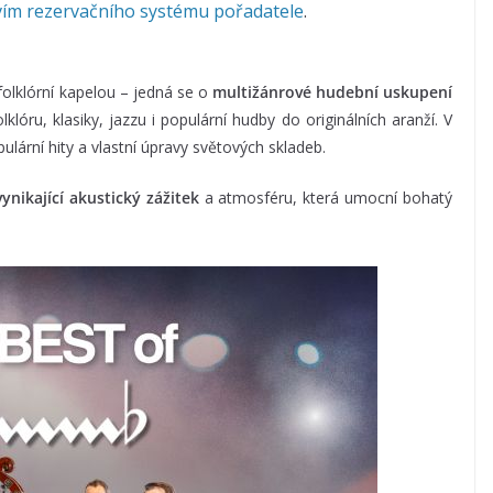
vím rezervačního systému pořadatele
.
olklórní kapelou – jedná se o
multižánrové hudební uskupení
folklóru, klasiky, jazzu i populární hudby do originálních aranží. V
ulární hity a vlastní úpravy světových skladeb.
vynikající akustický zážitek
a atmosféru, která umocní bohatý