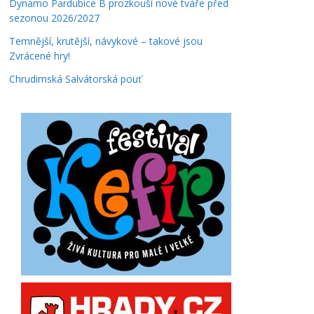
Dynamo Pardubice B prozkouší nové tváře před
sezonou 2026/2027
Temnější, krutější, návykové – takové jsou
Zvrácené hry!
Chrudimská Salvátorská pouť