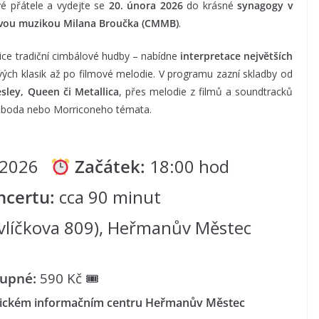
vé přátele a vydejte se
20. února 2026
do krásné
synagogy v
vou muzikou Milana Broučka (CMMB)
.
nice tradiční cimbálové hudby – nabídne
interpretace největších
ých klasik až po filmové melodie. V programu zazní skladby od
esley, Queen či Metallica
, přes melodie z filmů a soundtracků
voboda nebo Morriconeho témata.
a 2026
Začátek:
18:00 hod
ncertu:
cca 90 minut
líčkova 809), Heřmanův Městec
tupné:
590 Kč 🎟
tickém informačním centru Heřmanův Městec