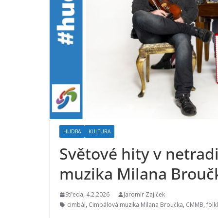
HUDBA
KULTURA
Světové hity v netra
muzika Milana Brouč
Středa, 4.2.2026
Jaromír Zajíček
cimbál
,
Cimbálová muzika Milana Broučka
,
CMMB
,
folk