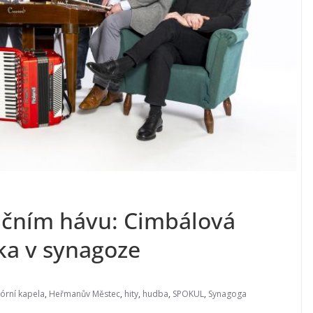
dičním hávu: Cimbálová
ka v synagoze
lórní kapela
,
Heřmanův Městec
,
hity
,
hudba
,
SPOKUL
,
Synagoga