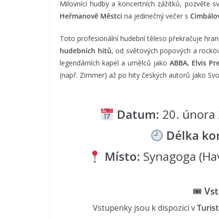
Milovníci hudby a koncertních zážitků, pozvěte s
Heřmanově Městci
na jedinečný večer s
Cimbálo
Toto profesionální hudební těleso překračuje hra
hudebních hitů
, od světových popových a rockov
legendárních kapel a umělců jako
ABBA, Elvis Pr
(např. Zimmer) až po hity českých autorů jako S
Datum:
20. únor
Délka ko
Místo:
Synagoga (Hav
🎟
Vs
Vstupenky jsou k dispozici v
Turis