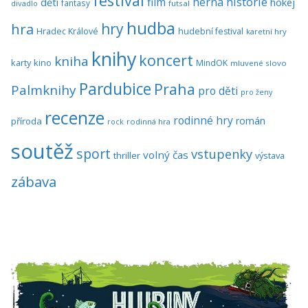
festival
historie
film
herna
hokej
děti
fantasy
divadlo
futsal
hudba
hra
hry
Hradec Králové
hudební festival
karetní hry
knihy
koncert
kniha
karty
kino
MindOK
mluvené slovo
Pardubice
Praha
Palmknihy
pro děti
pro ženy
recenze
rodinné hry
román
příroda
rock
rodinná hra
soutěž
sport
vstupenky
volný čas
thriller
výstava
zábava