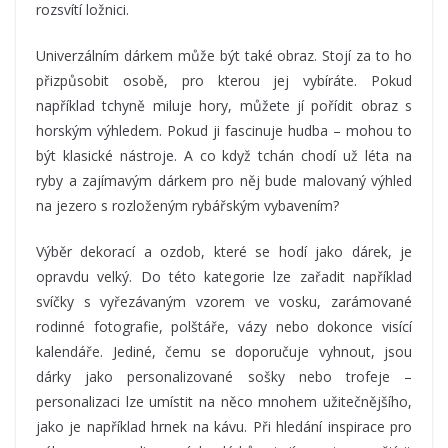
rozsvítí ložnici.
Univerzálním dárkem může být také obraz. Stojí za to ho
přizpůsobit osobě, pro kterou jej vybíráte. Pokud
například tchyně miluje hory, můžete jí pořídit obraz s
horským výhledem. Pokud ji fascinuje hudba – mohou to
být klasické nástroje. A co když tchán chodí už léta na
ryby a zajímavým dárkem pro něj bude malovaný výhled
na jezero s rozloženým rybářským vybavením?
Výběr dekorací a ozdob, které se hodí jako dárek, je
opravdu velký. Do této kategorie lze zařadit například
svíčky s vyřezávaným vzorem ve vosku, zarámované
rodinné fotografie, polštáře, vázy nebo dokonce visící
kalendáře. Jediné, čemu se doporučuje vyhnout, jsou
dárky jako personalizované sošky nebo trofeje –
personalizaci lze umístit na něco mnohem užitečnějšího,
jako je například hrnek na kávu. Při hledání inspirace pro