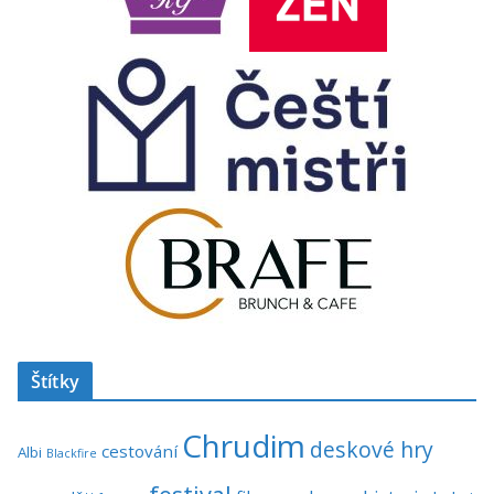
Štítky
Chrudim
deskové hry
cestování
Albi
Blackfire