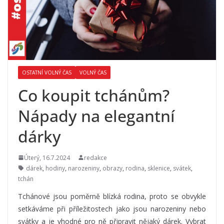
OSTATNÍ VOLNÝ ČAS
VOLNÝ ČAS
Co koupit tchánům?
Nápady na elegantní
dárky
Úterý, 16.7.2024
redakce
dárek
,
hodiny
,
narozeniny
,
obrazy
,
rodina
,
sklenice
,
svátek
,
tchán
Tchánové jsou poměrně blízká rodina, proto se obvykle
setkáváme při příležitostech jako jsou narozeniny nebo
svátky a je vhodné pro ně připravit nějaký dárek. Vybrat