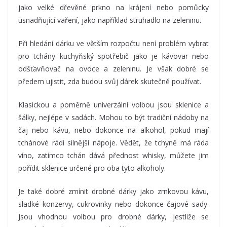
jako velké dřevěné prkno na krájení nebo pomůcky
usnadňující vaření, jako například struhadlo na zeleninu.
Při hledání dárku ve větším rozpočtu není problém vybrat
pro tchány kuchyňský spotřebič jako je kávovar nebo
odšťavňovač na ovoce a zeleninu. Je však dobré se
předem ujistit, zda budou svůj dárek skutečně používat.
Klasickou a poměrně univerzální volbou jsou sklenice a
šálky, nejlépe v sadách. Mohou to být tradiční nádoby na
čaj nebo kávu, nebo dokonce na alkohol, pokud mají
tchánové rádi silnější nápoje. Vědět, že tchyně má ráda
víno, zatímco tchán dává přednost whisky, můžete jim
pořídit sklenice určené pro oba tyto alkoholy.
Je také dobré zmínit drobné dárky jako zrnkovou kávu,
sladké konzervy, cukrovinky nebo dokonce čajové sady.
Jsou vhodnou volbou pro drobné dárky, jestliže se