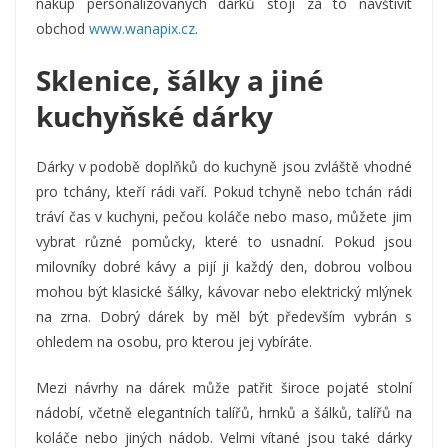
nákup personalizovaných dárků stojí za to navštívit
obchod
www.wanapix.cz
.
Sklenice, šálky a jiné
kuchyňské dárky
Dárky v podobě doplňků do kuchyně jsou zvláště vhodné
pro tchány, kteří rádi vaří. Pokud tchyně nebo tchán rádi
tráví čas v kuchyni, pečou koláče nebo maso, můžete jim
vybrat různé pomůcky, které to usnadní. Pokud jsou
milovníky dobré kávy a pijí ji každý den, dobrou volbou
mohou být klasické šálky, kávovar nebo elektrický mlýnek
na zrna. Dobrý dárek by měl být především vybrán s
ohledem na osobu, pro kterou jej vybíráte.
Mezi návrhy na dárek může patřit široce pojaté stolní
nádobí, včetně elegantních talířů, hrnků a šálků, talířů na
koláče nebo jiných nádob. Velmi vítané jsou také dárky