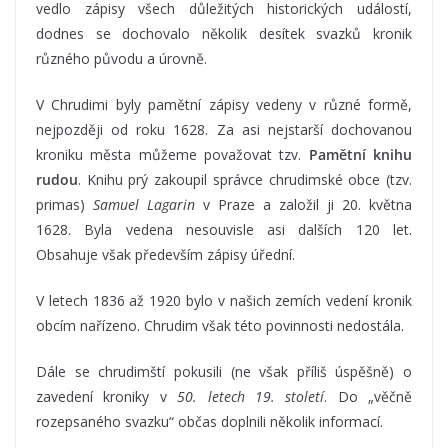
vedlo zápisy všech důležitých historických událostí,
dodnes se dochovalo několik desítek svazků kronik
různého původu a úrovně.
V Chrudimi byly pamětní zápisy vedeny v různé formě,
nejpozději od roku 1628. Za asi nejstarší dochovanou
kroniku města můžeme považovat tzv.
Pamětní knihu
rudou
. Knihu prý zakoupil správce chrudimské obce (tzv.
primas)
Samuel Lagarin
v Praze a založil ji 20. května
1628. Byla vedena nesouvisle asi dalších 120 let.
Obsahuje však především zápisy úřední.
V letech 1836 až 1920 bylo v našich zemích vedení kronik
obcím nařízeno. Chrudim však této povinnosti nedostála.
Dále se chrudimští pokusili (ne však příliš úspěšně) o
zavedení kroniky v
50. letech 19. století
. Do „věčně
rozepsaného svazku“ občas doplnili několik informací.