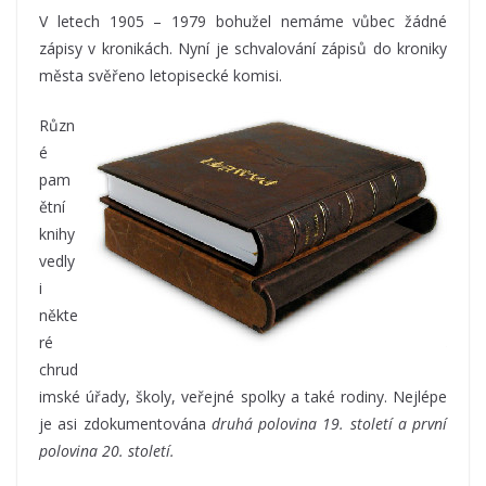
V letech 1905 – 1979 bohužel nemáme vůbec žádné
zápisy v kronikách. Nyní je schvalování zápisů do kroniky
města svěřeno letopisecké komisi.
Různ
é
pam
ětní
knihy
vedly
i
někte
ré
chrud
imské úřady, školy, veřejné spolky a také rodiny. Nejlépe
je asi zdokumentována
druhá polovina 19. století a první
polovina 20. století.