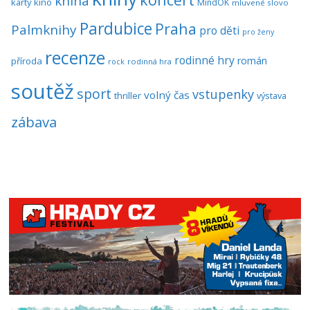
kniha
karty
kino
MindOK
mluvené slovo
Pardubice
Praha
Palmknihy
pro děti
pro ženy
recenze
rodinné hry
román
příroda
rock
rodinná hra
soutěž
sport
vstupenky
volný čas
thriller
výstava
zábava