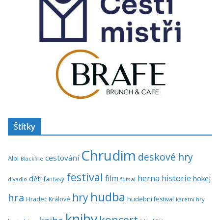
Štítky
Chrudim
deskové hry
cestování
Albi
Blackfire
festival
historie
film
herna
hokej
děti
fantasy
divadlo
futsal
hudba
hra
hry
Hradec Králové
hudební festival
karetní hry
knihy
koncert