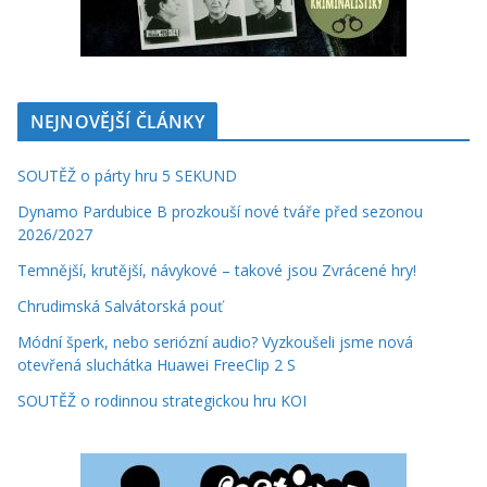
NEJNOVĚJŠÍ ČLÁNKY
SOUTĚŽ o párty hru 5 SEKUND
Dynamo Pardubice B prozkouší nové tváře před sezonou
2026/2027
Temnější, krutější, návykové – takové jsou Zvrácené hry!
Chrudimská Salvátorská pouť
Módní šperk, nebo seriózní audio? Vyzkoušeli jsme nová
otevřená sluchátka Huawei FreeClip 2 S
SOUTĚŽ o rodinnou strategickou hru KOI