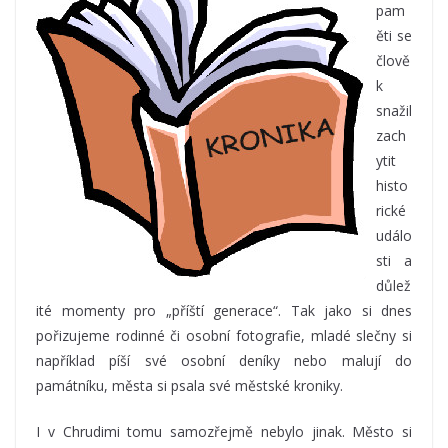
pam
ěti se
člově
k
snažil
zach
ytit
histo
rické
událo
sti a
důlež
ité momenty pro „příští generace“. Tak jako si dnes
pořizujeme rodinné či osobní fotografie, mladé slečny si
například píší své osobní deníky nebo malují do
památníku, města si psala své městské kroniky.
I v Chrudimi tomu samozřejmě nebylo jinak. Město si