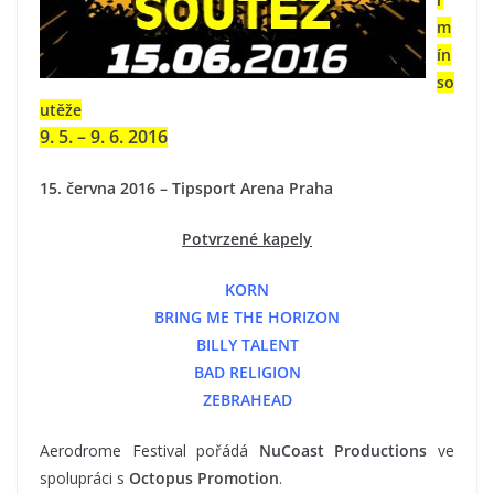
m
ín
so
utěže
9. 5. – 9. 6. 2016
15. června 2016 – Tipsport Arena Praha
Potvrzené kapely
KORN
BRING ME THE HORIZON
BILLY TALENT
BAD RELIGION
ZEBRAHEAD
Aerodrome Festival pořádá
NuCoast Productions
ve
spolupráci s
Octopus Promotion
.