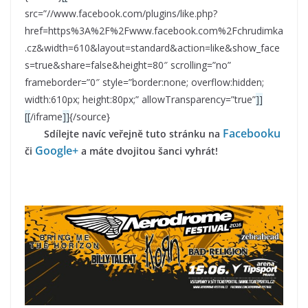
src=”//www.facebook.com/plugins/like.php?
href=https%3A%2F%2Fwww.facebook.com%2Fchrudimka
.cz&width=610&layout=standard&action=like&show_face
s=true&share=false&height=80″ scrolling=”no”
frameborder=”0″ style=”border:none; overflow:hidden;
width:610px; height:80px;” allowTransparency=”true”
]]
[[
/iframe
]]
{/source}
Facebooku
Sdílejte navíc veřejně tuto stránku na
Google+
či
a máte dvojitou šanci vyhrát!