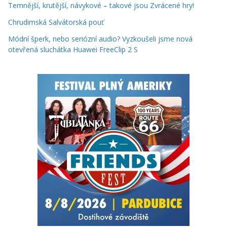
Temnější, krutější, návykové – takové jsou Zvrácené hry!
Chrudimská Salvátorská pouť
Módní šperk, nebo seriózní audio? Vyzkoušeli jsme nová
otevřená sluchátka Huawei FreeClip 2 S