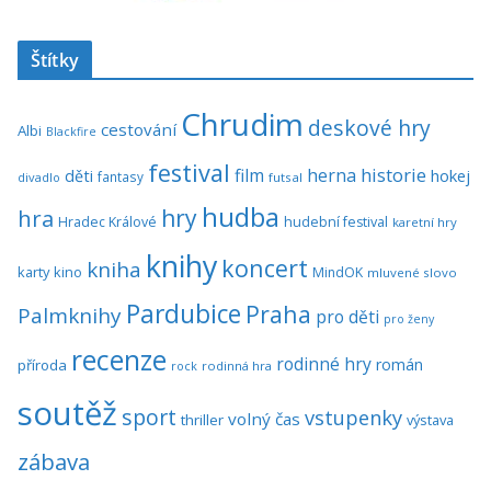
Štítky
Chrudim
deskové hry
cestování
Albi
Blackfire
festival
historie
film
herna
hokej
děti
fantasy
divadlo
futsal
hudba
hra
hry
Hradec Králové
hudební festival
karetní hry
knihy
koncert
kniha
karty
kino
MindOK
mluvené slovo
Pardubice
Praha
Palmknihy
pro děti
pro ženy
recenze
rodinné hry
román
příroda
rock
rodinná hra
soutěž
sport
vstupenky
volný čas
thriller
výstava
zábava