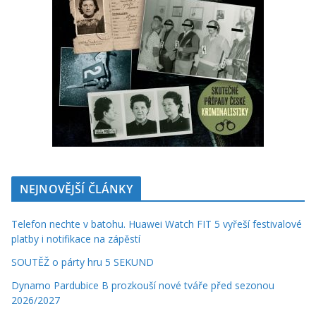
NEJNOVĚJŠÍ ČLÁNKY
Telefon nechte v batohu. Huawei Watch FIT 5 vyřeší festivalové
platby i notifikace na zápěstí
SOUTĚŽ o párty hru 5 SEKUND
Dynamo Pardubice B prozkouší nové tváře před sezonou
2026/2027