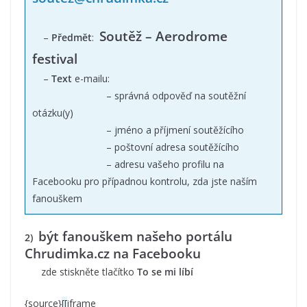
Soutěž – Aerodrome
–
Předmět
:
festival
–
Text
e-mailu:
– správná odpověď na soutěžní
otázku(y)
– jméno a příjmení soutěžícího
– poštovní adresa soutěžícího
– adresu vašeho profilu na
Facebooku pro případnou kontrolu, zda jste naším
fanouškem
být fanouškem našeho portálu
2)
Chrudimka.cz na Facebooku
zde stiskněte tlačítko
To se mi líbí
{source}
[[
iframe