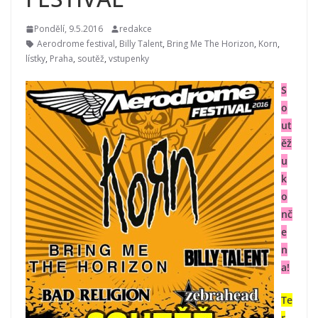
Pondělí, 9.5.2016
redakce
Aerodrome festival
,
Billy Talent
,
Bring Me The Horizon
,
Korn
,
lístky
,
Praha
,
soutěž
,
vstupenky
S
o
ut
ěž
u
k
o
nč
e
n
a!
Te
r