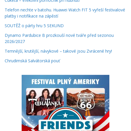
Cuketa – efektivní pomocník při hubnutí
Telefon nechte v batohu. Huawei Watch FIT 5 vyřeší festivalové
platby i notifikace na zápěstí
SOUTĚŽ o párty hru 5 SEKUND
Dynamo Pardubice B prozkouší nové tváře před sezonou
2026/2027
Temnější, krutější, návykové – takové jsou Zvrácené hry!
Chrudimská Salvátorská pouť