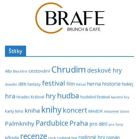
Štítky
Chrudim
deskové hry
cestování
Albi
Blackfire
festival
historie
film
herna
hokej
děti
fantasy
divadlo
futsal
hudba
hra
hry
Hradec Králové
hudební festival
karetní hry
knihy
koncert
kniha
karty
kino
MindOK
mluvené slovo
Pardubice
Praha
Palmknihy
pro děti
pro ženy
recenze
rodinné hry
román
příroda
rock
rodinná hra