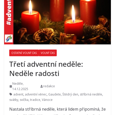
OSTATNÍ VOLNÝ ČAS
VOLNÝ ČAS
Třetí adventní neděle:
Neděle radosti
Neděle,
redakce
14.12.2025
advent
,
adventní věnec
,
Gaudete
,
Štědrý den
,
stříbrná neděle
,
svátky
,
svíčka
,
tradice
,
Vánoce
Nastala stříbrná neděle, která lidem připomíná, že