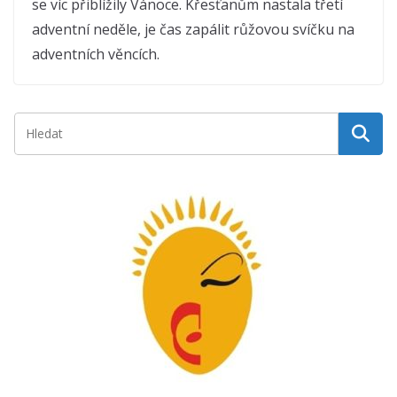
se víc přiblížily Vánoce. Křesťanům nastala třetí
adventní neděle, je čas zapálit růžovou svíčku na
adventních věncích.