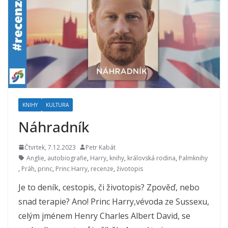
KNIHY
KULTURA
Náhradník
Čtvrtek, 7.12.2023
Petr Kabát
Anglie
,
autobiografie
,
Harry
,
knihy
,
královská rodina
,
Palmknihy
,
Práh
,
princ
,
Princ Harry
,
recenze
,
životopis
Je to deník, cestopis, či životopis? Zpověď, nebo
snad terapie? Ano! Princ Harry,vévoda ze Sussexu,
celým jménem Henry Charles Albert David, se