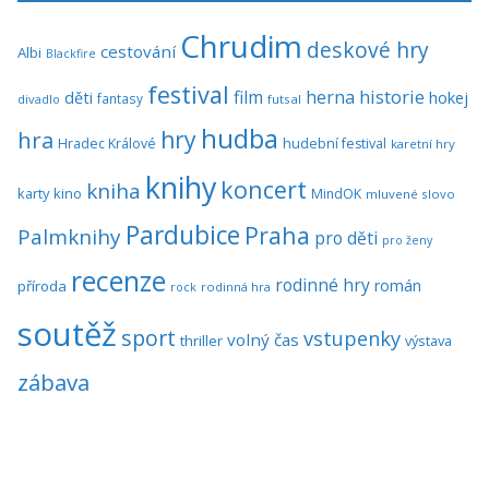
Chrudim
deskové hry
cestování
Albi
Blackfire
festival
historie
film
herna
hokej
děti
fantasy
divadlo
futsal
hudba
hra
hry
Hradec Králové
hudební festival
karetní hry
knihy
koncert
kniha
karty
kino
MindOK
mluvené slovo
Pardubice
Praha
Palmknihy
pro děti
pro ženy
recenze
rodinné hry
román
příroda
rock
rodinná hra
soutěž
sport
vstupenky
volný čas
thriller
výstava
zábava