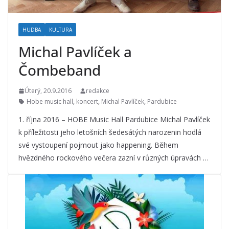
HUDBA
KULTURA
Michal Pavlíček a
Čombeband
Úterý, 20.9.2016
redakce
Hobe music hall
,
koncert
,
Michal Pavlíček
,
Pardubice
1. října 2016 – HOBE Music Hall Pardubice Michal Pavlíček
k příležitosti jeho letošních šedesátých narozenin hodlá
své vystoupení pojmout jako happening. Během
hvězdného rockového večera zazní v různých úpravách …