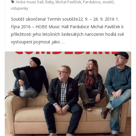
Hobe music hall
,
lístky
,
Michal Pavlíček
,
Pardubice
,
soutěž
,
vstupenky
Soutěž ukončena! Termín soutěže22. 9. – 26. 9. 2016 1.
října 2016 – HOBE Music Hall Pardubice Michal Pavlíček k
příležitosti jeho letošních šedesátých narozenin hodlá své
vystoupení pojmout jako …