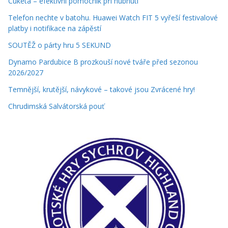
Cuketa – efektivní pomocník při hubnutí
Telefon nechte v batohu. Huawei Watch FIT 5 vyřeší festivalové
platby i notifikace na zápěstí
SOUTĚŽ o párty hru 5 SEKUND
Dynamo Pardubice B prozkouší nové tváře před sezonou
2026/2027
Temnější, krutější, návykové – takové jsou Zvrácené hry!
Chrudimská Salvátorská pouť