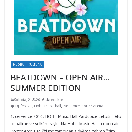
HUDBA
KULTURA
BEATDOWN – OPEN AIR…
SUMMER EDITION
Sobota, 21.5.2016
redakce
DJ
,
festival
,
Hobe music hall
,
Pardubice
,
Porter Arena
1. července 2016, HOBE Music Hall Pardubice Letošní léto
odpálíme ve velkém stylu! Na Hobe Music Hall a open air
Porter Arenu se řítí megamejdan s dvěma zahraničními