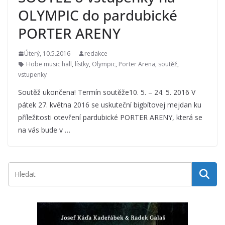
OLYMPIC do pardubické
PORTER ARENY
Úterý, 10.5.2016
redakce
Hobe music hall
,
lístky
,
Olympic
,
Porter Arena
,
soutěž
,
vstupenky
Soutěž ukončena! Termín soutěže10. 5. – 24. 5. 2016 V
pátek 27. května 2016 se uskuteční bigbítovej mejdan ku
příležitosti otevření pardubické PORTER ARENY, která se
na vás bude v …