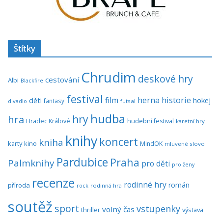
Štítky
Chrudim
deskové hry
cestování
Albi
Blackfire
festival
historie
film
herna
hokej
děti
fantasy
divadlo
futsal
hudba
hra
hry
Hradec Králové
hudební festival
karetní hry
knihy
koncert
kniha
karty
kino
MindOK
mluvené slovo
Pardubice
Praha
Palmknihy
pro děti
pro ženy
recenze
rodinné hry
román
příroda
rock
rodinná hra
soutěž
sport
vstupenky
volný čas
thriller
výstava