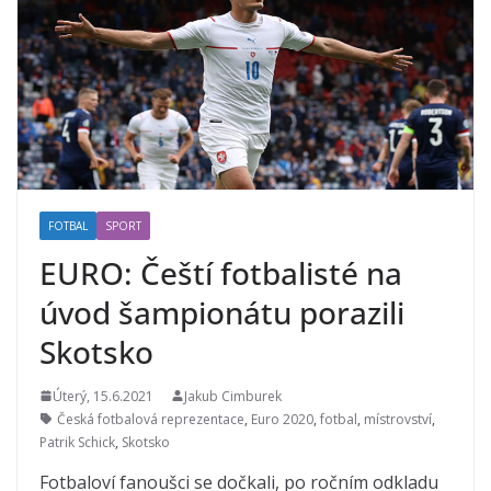
FOTBAL
SPORT
EURO: Čeští fotbalisté na
úvod šampionátu porazili
Skotsko
Úterý, 15.6.2021
Jakub Cimburek
Česká fotbalová reprezentace
,
Euro 2020
,
fotbal
,
místrovství
,
Patrik Schick
,
Skotsko
Fotbaloví fanoušci se dočkali, po ročním odkladu