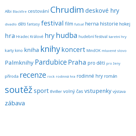
Chrudim
deskové hry
cestování
Albi
Blackfire
festival
historie
film
herna
hokej
děti
fantasy
divadlo
futsal
hudba
hra
hry
Hradec Králové
hudební festival
karetní hry
knihy
koncert
kniha
karty
kino
MindOK
mluvené slovo
Pardubice
Praha
Palmknihy
pro děti
pro ženy
recenze
rodinné hry
román
příroda
rock
rodinná hra
soutěž
sport
vstupenky
volný čas
thriller
výstava
zábava