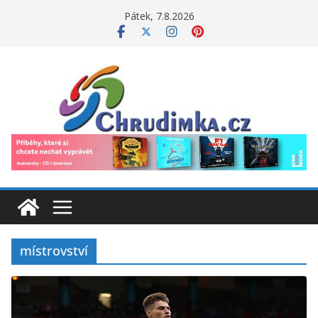
Přeskočit
Pátek, 7.8.2026
na
obsah
místrovství