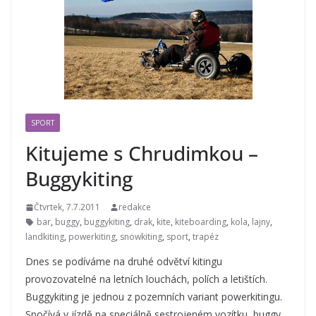
SPORT
Kitujeme s Chrudimkou –
Buggykiting
Čtvrtek, 7.7.2011
redakce
bar
,
buggy
,
buggykiting
,
drak
,
kite
,
kiteboarding
,
kola
,
lajny
,
landkiting
,
powerkiting
,
snowkiting
,
sport
,
trapéz
Dnes se podíváme na druhé odvětví kitingu
provozovatelné na letních louchách, polích a letištích.
Buggykiting je jednou z pozemních variant powerkitingu.
Spočívá v jízdě na speciálně sestrojeném vozítku, buggy