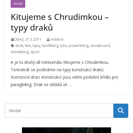
SPORT
Kitujeme s Chrudimkou –
typy draků
Úterý, 31.5.2011
redakce
drak
,
kite
,
lajny
,
landkiting
,
lyže
,
powerkiting
,
snowboard
,
snowkiting
,
sport
A je tu druhý díl miniseriálu Kitujeme s Chrudimkou.
Tentokrát se podíváme na typy konstrukcí draků.
Komoroví draci Konstrukcí jsou velmi podobní křídlu pro
paragliding. Drak se skládá ze …