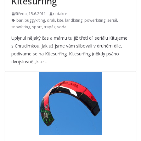
Kitesurfing
Středa, 15.6.2011
redakce
bar
,
buggykiting
,
drak
,
kite
,
landkiting
,
powerkiting
,
seriál
,
snowkiting
,
sport
,
trapéz
,
voda
Uplynul nějaký čas a mámu tu již třetí díl seriálu Kitujeme
s Chrudimkou. Jak už jsme vám slibovali v druhém díle,
podívame se na Kitesurfing. Kitesurfing (někdy psáno
dvojslovně „kite …