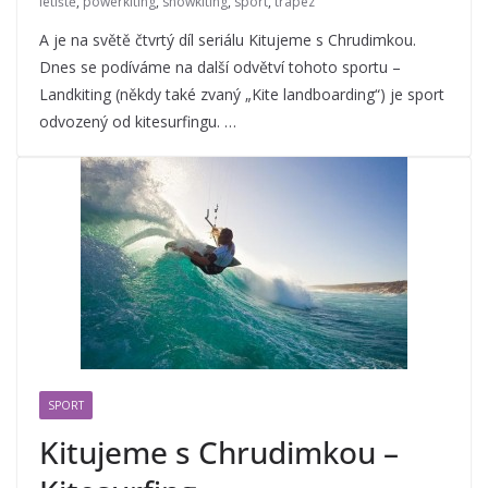
letiště
,
powerkiting
,
snowkiting
,
sport
,
trapéz
A je na světě čtvrtý díl seriálu Kitujeme s Chrudimkou.
Dnes se podíváme na další odvětví tohoto sportu –
Landkiting (někdy také zvaný „Kite landboarding“) je sport
odvozený od kitesurfingu. …
SPORT
Kitujeme s Chrudimkou –