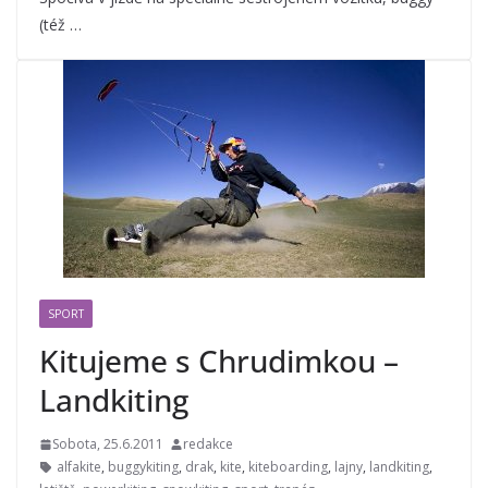
(též …
SPORT
Kitujeme s Chrudimkou –
Landkiting
Sobota, 25.6.2011
redakce
alfakite
,
buggykiting
,
drak
,
kite
,
kiteboarding
,
lajny
,
landkiting
,