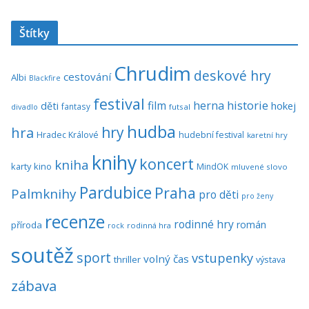
Štítky
Chrudim
deskové hry
cestování
Albi
Blackfire
festival
historie
film
herna
hokej
děti
fantasy
divadlo
futsal
hudba
hra
hry
Hradec Králové
hudební festival
karetní hry
knihy
koncert
kniha
karty
kino
MindOK
mluvené slovo
Pardubice
Praha
Palmknihy
pro děti
pro ženy
recenze
rodinné hry
román
příroda
rock
rodinná hra
soutěž
sport
vstupenky
volný čas
thriller
výstava
zábava