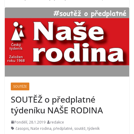
SOUTĚŽE
SOUTĚŽ o předplatné
týdeníku NAŠE RODINA
Pondělí, 28.1.2019
redakce
časopis
,
Naše rodina
,
předplatné
,
soutěž
,
týdeník