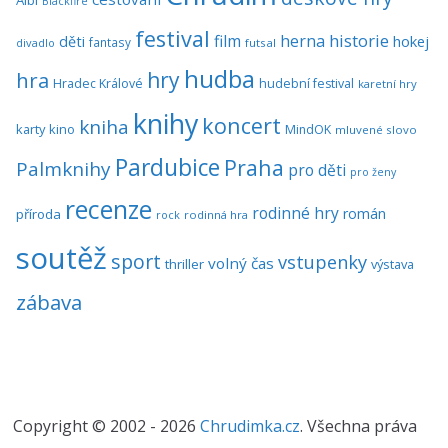
Albi
Blackfire
festival
historie
film
herna
hokej
děti
fantasy
divadlo
futsal
hudba
hra
hry
Hradec Králové
hudební festival
karetní hry
knihy
koncert
kniha
karty
kino
MindOK
mluvené slovo
Pardubice
Praha
Palmknihy
pro děti
pro ženy
recenze
rodinné hry
román
příroda
rock
rodinná hra
soutěž
sport
vstupenky
volný čas
thriller
výstava
zábava
Copyright © 2002 - 2026
Chrudimka.cz
. Všechna práva