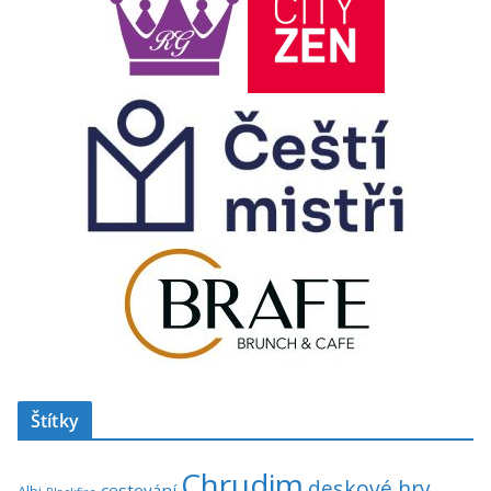
Štítky
Chrudim
deskové hry
cestování