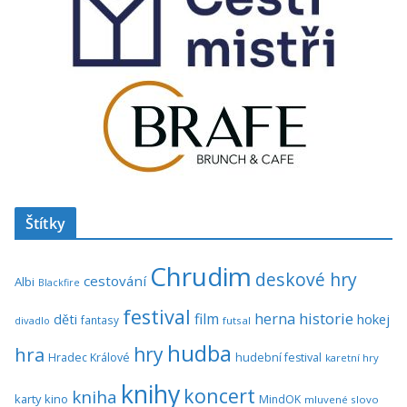
Štítky
Chrudim
deskové hry
cestování
Albi
Blackfire
festival
historie
film
herna
hokej
děti
fantasy
divadlo
futsal
hudba
hra
hry
Hradec Králové
hudební festival
karetní hry
knihy
koncert
kniha
karty
kino
MindOK
mluvené slovo