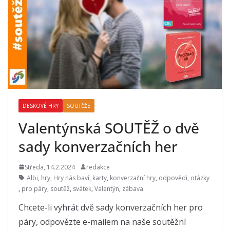
DESKOVÉ HRY
SOUTĚŽE
Valentýnská SOUTĚŽ o dvě
sady konverzačních her
Středa, 14.2.2024
redakce
Albi
,
hry
,
Hry nás baví
,
karty
,
konverzační hry
,
odpovědi
,
otázky
,
pro páry
,
soutěž
,
svátek
,
Valentýn
,
zábava
Chcete-li vyhrát dvě sady konverzačních her pro
páry, odpovězte e-mailem na naše soutěžní