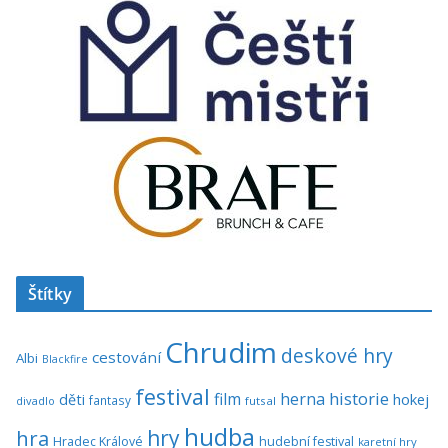
Štítky
Chrudim
deskové hry
cestování
Albi
Blackfire
festival
historie
film
herna
hokej
děti
fantasy
divadlo
futsal
hudba
hra
hry
Hradec Králové
hudební festival
karetní hry