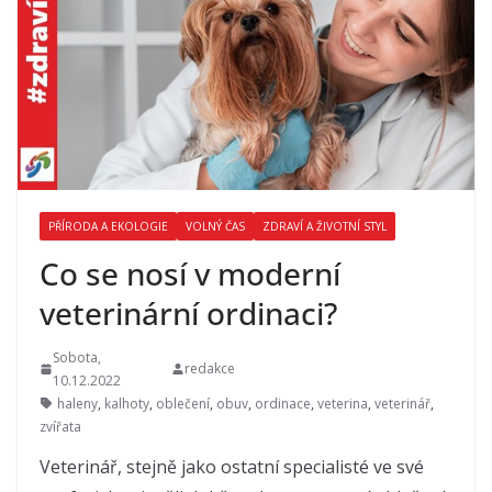
PŘÍRODA A EKOLOGIE
VOLNÝ ČAS
ZDRAVÍ A ŽIVOTNÍ STYL
Co se nosí v moderní
veterinární ordinaci?
Sobota,
redakce
10.12.2022
haleny
,
kalhoty
,
oblečení
,
obuv
,
ordinace
,
veterina
,
veterinář
,
zvířata
Veterinář, stejně jako ostatní specialisté ve své