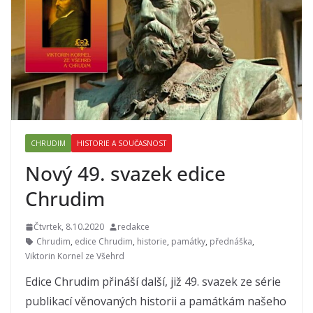
CHRUDIM
HISTORIE A SOUČASNOST
Nový 49. svazek edice
Chrudim
Čtvrtek, 8.10.2020
redakce
Chrudim
,
edice Chrudim
,
historie
,
památky
,
přednáška
,
Viktorin Kornel ze Všehrd
Edice Chrudim přináší další, již 49. svazek ze série
publikací věnovaných historii a památkám našeho