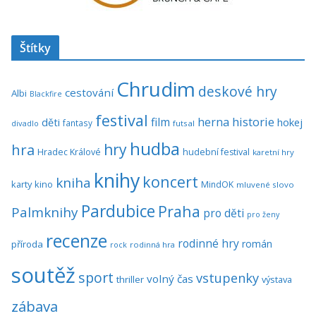
Štítky
Chrudim
deskové hry
cestování
Albi
Blackfire
festival
historie
film
herna
hokej
děti
fantasy
divadlo
futsal
hudba
hra
hry
Hradec Králové
hudební festival
karetní hry
knihy
koncert
kniha
karty
kino
MindOK
mluvené slovo
Pardubice
Praha
Palmknihy
pro děti
pro ženy
recenze
rodinné hry
román
příroda
rock
rodinná hra
soutěž
sport
vstupenky
volný čas
thriller
výstava
zábava