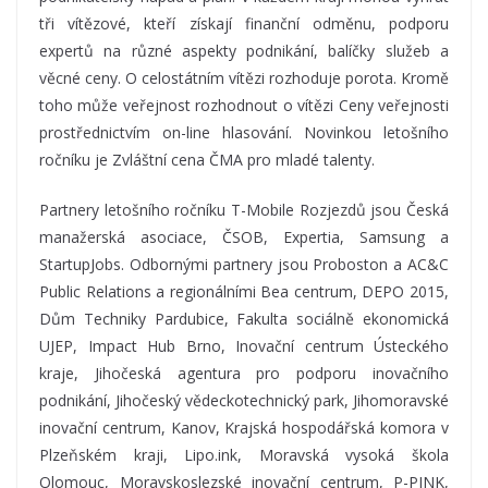
tři vítězové, kteří získají finanční odměnu, podporu
expertů na různé aspekty podnikání, balíčky služeb a
věcné ceny. O celostátním vítězi rozhoduje porota. Kromě
toho může veřejnost rozhodnout o vítězi Ceny veřejnosti
prostřednictvím on-line hlasování. Novinkou letošního
ročníku je Zvláštní cena ČMA pro mladé talenty.
Partnery letošního ročníku T-Mobile Rozjezdů jsou Česká
manažerská asociace, ČSOB, Expertia, Samsung a
StartupJobs. Odbornými partnery jsou Proboston a AC&C
Public Relations a regionálními Bea centrum, DEPO 2015,
Dům Techniky Pardubice, Fakulta sociálně ekonomická
UJEP, Impact Hub Brno, Inovační centrum Ústeckého
kraje, Jihočeská agentura pro podporu inovačního
podnikání, Jihočeský vědeckotechnický park, Jihomoravské
inovační centrum, Kanov, Krajská hospodářská komora v
Plzeňském kraji, Lipo.ink, Moravská vysoká škola
Olomouc, Moravskoslezské inovační centrum, P-PINK,