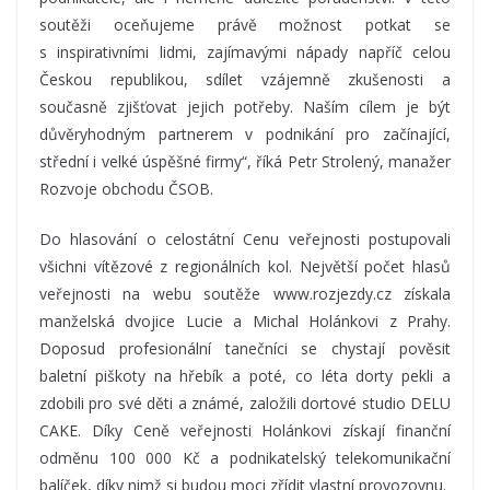
soutěži oceňujeme právě možnost potkat se
s inspirativními lidmi, zajímavými nápady napříč celou
Českou republikou, sdílet vzájemně zkušenosti a
současně zjišťovat jejich potřeby. Naším cílem je být
důvěryhodným partnerem v podnikání pro začínající,
střední i velké úspěšné firmy“, říká Petr Strolený, manažer
Rozvoje obchodu ČSOB.
Do hlasování o celostátní Cenu veřejnosti postupovali
všichni vítězové z regionálních kol. Největší počet hlasů
veřejnosti na webu soutěže www.rozjezdy.cz získala
manželská dvojice Lucie a Michal Holánkovi z Prahy.
Doposud profesionální tanečníci se chystají pověsit
baletní piškoty na hřebík a poté, co léta dorty pekli a
zdobili pro své děti a známé, založili dortové studio DELU
CAKE. Díky Ceně veřejnosti Holánkovi získají finanční
odměnu 100 000 Kč a podnikatelský telekomunikační
balíček, díky nimž si budou moci zřídit vlastní provozovnu.