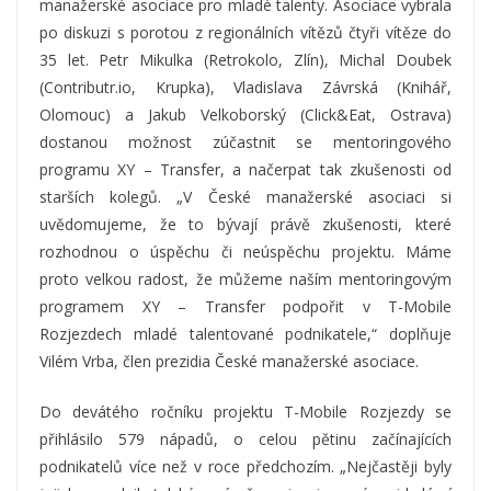
manažerské asociace pro mladé talenty. Asociace vybrala
po diskuzi s porotou z regionálních vítězů čtyři vítěze do
35 let. Petr Mikulka (Retrokolo, Zlín), Michal Doubek
(Contributr.io, Krupka), Vladislava Závrská (Knihář,
Olomouc) a Jakub Velkoborský (Click&Eat, Ostrava)
dostanou možnost zúčastnit se mentoringového
programu XY – Transfer, a načerpat tak zkušenosti od
starších kolegů. „V České manažerské asociaci si
uvědomujeme, že to bývají právě zkušenosti, které
rozhodnou o úspěchu či neúspěchu projektu. Máme
proto velkou radost, že můžeme naším mentoringovým
programem XY – Transfer podpořit v T-Mobile
Rozjezdech mladé talentované podnikatele,“ doplňuje
Vilém Vrba, člen prezidia České manažerské asociace.
Do devátého ročníku projektu T-Mobile Rozjezdy se
přihlásilo 579 nápadů, o celou pětinu začínajících
podnikatelů více než v roce předchozím. „Nejčastěji byly