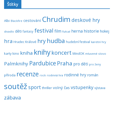
Štítky
Chrudim
deskové hry
cestování
Albi
Blackfire
festival
historie
film
herna
hokej
děti
fantasy
divadlo
futsal
hudba
hra
hry
Hradec Králové
hudební festival
karetní hry
knihy
koncert
kniha
karty
kino
MindOK
mluvené slovo
Pardubice
Praha
Palmknihy
pro děti
pro ženy
recenze
rodinné hry
román
příroda
rock
rodinná hra
soutěž
sport
vstupenky
volný čas
thriller
výstava
zábava