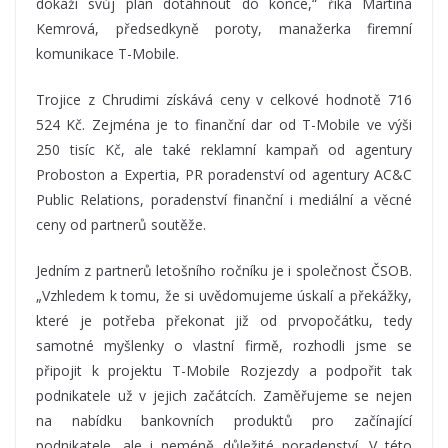
dokáží svůj plán dotáhnout do konce,“ říká Martina
Kemrová, předsedkyně poroty, manažerka firemní
komunikace T-Mobile.
Trojice z Chrudimi získává ceny v celkové hodnotě 716
524 Kč. Zejména je to finanční dar od T-Mobile ve výši
250 tisíc Kč, ale také reklamní kampaň od agentury
Proboston a Expertia, PR poradenství od agentury AC&C
Public Relations, poradenství finanční i mediální a věcné
ceny od partnerů soutěže.
Jedním z partnerů letošního ročníku je i společnost ČSOB.
„Vzhledem k tomu, že si uvědomujeme úskalí a překážky,
které je potřeba překonat již od prvopočátku, tedy
samotné myšlenky o vlastní firmě, rozhodli jsme se
připojit k projektu T-Mobile Rozjezdy a podpořit tak
podnikatele už v jejich začátcích. Zaměřujeme se nejen
na nabídku bankovních produktů pro začínající
podnikatele, ale i neméně důležité poradenství. V této