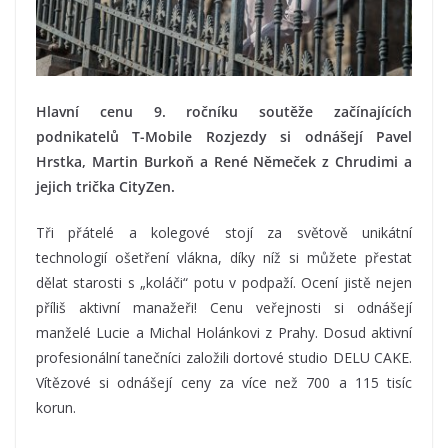
Hlavní cenu 9. ročníku soutěže začínajících
podnikatelů T-Mobile Rozjezdy si odnášejí Pavel
Hrstka, Martin Burkoň a René Němeček z Chrudimi a
jejich trička CityZen.
Tři přátelé a kolegové stojí za světově unikátní
technologií ošetření vlákna, díky níž si můžete přestat
dělat starosti s „koláči“ potu v podpaží. Ocení jistě nejen
příliš aktivní manažeři! Cenu veřejnosti si odnášejí
manželé Lucie a Michal Holánkovi z Prahy. Dosud aktivní
profesionální tanečníci založili dortové studio DELU CAKE.
Vítězové si odnášejí ceny za více než 700 a 115 tisíc
korun.