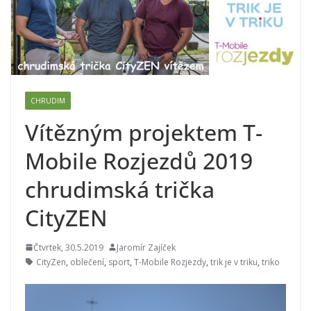
CHRUDIM
Vítězným projektem T-
Mobile Rozjezdů 2019
chrudimská trička
CityZEN
Čtvrtek, 30.5.2019
Jaromír Zajíček
CityZen
,
oblečení
,
sport
,
T-Mobile Rozjezdy
,
trik je v triku
,
triko