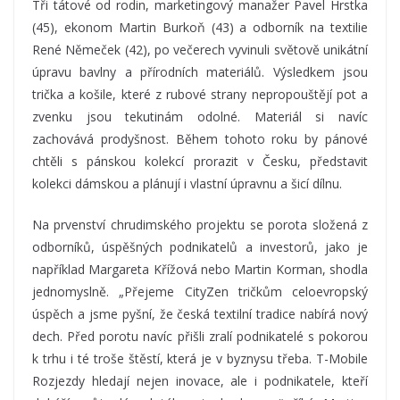
Tři tátové od rodin, marketingový manažer Pavel Hrstka
(45), ekonom Martin Burkoň (43) a odborník na textilie
René Němeček (42), po večerech vyvinuli světově unikátní
úpravu bavlny a přírodních materiálů. Výsledkem jsou
trička a košile, které z rubové strany nepropouštějí pot a
zvenku jsou tekutinám odolné. Materiál si navíc
zachovává prodyšnost. Během tohoto roku by pánové
chtěli s pánskou kolekcí prorazit v Česku, představit
kolekci dámskou a plánují i vlastní úpravnu a šicí dílnu.
Na prvenství chrudimského projektu se porota složená z
odborníků, úspěšných podnikatelů a investorů, jako je
například Margareta Křížová nebo Martin Korman, shodla
jednomyslně. „Přejeme CityZen tričkům celoevropský
úspěch a jsme pyšní, že česká textilní tradice nabírá nový
dech. Před porotu navíc přišli zralí podnikatelé s pokorou
k trhu i té troše štěstí, která je v byznysu třeba. T-Mobile
Rozjezdy hledají nejen inovace, ale i podnikatele, kteří