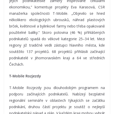
jejich podnikatelské záměry inspirované cirkulární
ekonomikou,“ komentuje projekty Eva Karasová, CSR
manažerka společnosti T-Mobile. „Objevilo se hned
několikero ekologických ubrousků, náhrad plastových
brček, květinové a bylinkové farmy nebo třeba opakovaně
použitelné balíky.“ Skoro polovina (46 %) přihlášených
podnikatelů spadá do věkové kategorie 25–34 let. Mezi
regiony již tradičně vedli zástupci hlavního města, kde
soutěžilo 137 projektů. 68 projektů přihlásili začínající
podnikatelé v Jihomoravském kraji a 64 ve středních
Čechách.
T-Mobile Rozjezdy
T-Mobile Rozjezdy jsou dlouhodobým programem na
podporu začínajících podnikatelů. Nabízejí bezplatné
regionální semináře v oblastech týkajících se začátku
podnikání, druhou částí projektu je soutěž o nejlepší
podnikatelský nápad a plán. V každém kraji mohou vyhrát