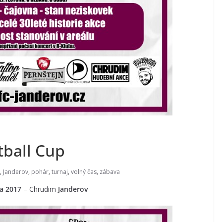
tball Cup
,
Janderov
,
pohár
,
turnaj
,
volný čas
,
zábava
na 2017
– Chrudim
Janderov