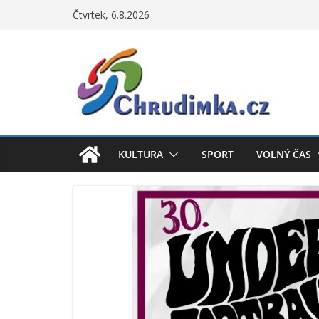
Přeskočit
Čtvrtek, 6.8.2026
na
obsah
KULTURA
SPORT
VOLNÝ ČAS