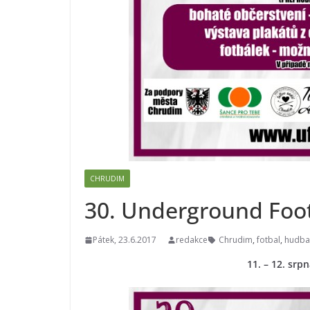
CHRUDIM
30. Underground Foo
Pátek, 23.6.2017
redakce
Chrudim
,
fotbal
,
hudba
11. – 12. srp