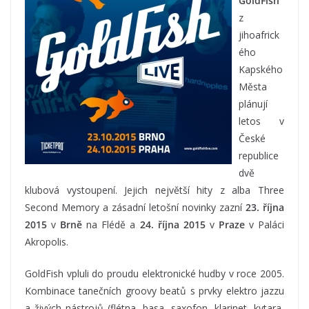
GoldFish
z
jihoafrick
ého
Kapského
Města
plánují
letos v
České
republice
dvě
klubová vystoupení. Jejich největší hity z alba Three
Second Memory a zásadní letošní novinky zazní
23. října
2015
v
Brně
na Flédě a
24. října 2015
v
Praze
v Paláci
Akropolis.
GoldFish vpluli do proudu elektronické hudby v roce 2005.
Kombinace tanečních groovy beatů s prvky elektro jazzu
a živých nástrojů (flétna, basa, saxofon, klarinet, kytara,