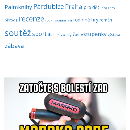
Pardubice
Praha
Palmknihy
pro děti
pro ženy
recenze
rodinné hry
román
příroda
rock
rodinná hra
soutěž
sport
vstupenky
volný čas
thriller
výstava
zábava