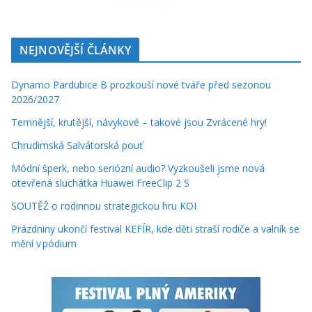
NEJNOVĚJŠÍ ČLÁNKY
Dynamo Pardubice B prozkouší nové tváře před sezonou
2026/2027
Temnější, krutější, návykové – takové jsou Zvrácené hry!
Chrudimská Salvátorská pouť
Módní šperk, nebo seriózní audio? Vyzkoušeli jsme nová
otevřená sluchátka Huawei FreeClip 2 S
SOUTĚŽ o rodinnou strategickou hru KOI
Prázdniny ukončí festival KEFÍR, kde děti straší rodiče a valník se
mění v pódium