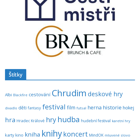
Štítky
Chrudim
deskové hry
cestování
Albi
Blackfire
festival
historie
film
herna
hokej
děti
fantasy
divadlo
futsal
hudba
hra
hry
Hradec Králové
hudební festival
karetní hry
knihy
koncert
kniha
karty
kino
MindOK
mluvené slovo