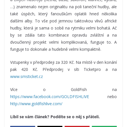
…) znamenalo nejen originalitu na poli taneční hudby, ale
také úspěch, který fanouškům oplatili hned několika
dalšími alby. To vše pod jemnou taktovkou vlivů africké
hudby, která je sama o sobě na rytmiku velmi bohatá. Ač
by se zdála tato kombinace opravdu zvláštní a na
dvoučlenný projekt velmi komplikovaná, funguje to. A
funguje to dokonale a hudebně velmi kompaktně.
Vstupenky v předprodeji za 320 Kč. Na místě v den konání
pak 420 Kč. Předprodej v síti Ticketpro a na
www.smsticket.cz
Více o GoldFish na
https://www.facebook.com/GOLDFISHLIVE
nebo
http://www.goldfishlive.com/
Líbil se vám článek? Podělte se o něj s přáteli.