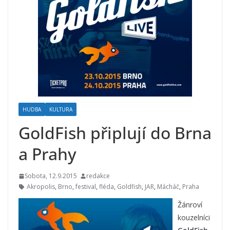
HUDBA
KULTURA
GoldFish připlují do Brna
a Prahy
Sobota, 12.9.2015
redakce
Akropolis
,
Brno
,
festival
,
fléda
,
Goldfish
,
JAR
,
Mácháč
,
Praha
Žánroví
kouzelníci