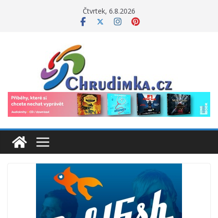
Přeskočit
Čtvrtek, 6.8.2026
na
obsah