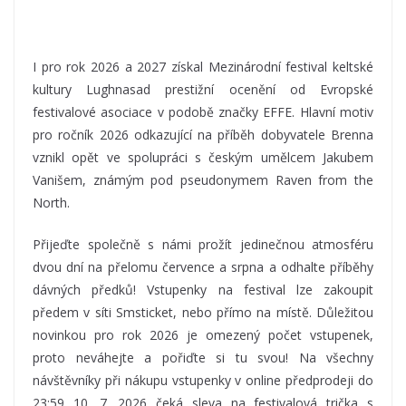
I pro rok 2026 a 2027 získal Mezinárodní festival keltské
kultury Lughnasad prestižní ocenění od Evropské
festivalové asociace v podobě značky EFFE. Hlavní motiv
pro ročník 2026 odkazující na příběh dobyvatele Brenna
vznikl opět ve spolupráci s českým umělcem Jakubem
Vanišem, známým pod pseudonymem Raven from the
North.
Přijeďte společně s námi prožít jedinečnou atmosféru
dvou dní na přelomu července a srpna a odhalte příběhy
dávných předků! Vstupenky na festival lze zakoupit
předem v síti Smsticket, nebo přímo na místě. Důležitou
novinkou pro rok 2026 je omezený počet vstupenek,
proto neváhejte a pořiďte si tu svou! Na všechny
návštěvníky při nákupu vstupenky v online předprodeji do
23:59 10. 7. 2026 čeká sleva na festivalová trička s