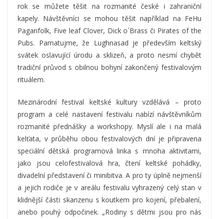
rok se můžete těšit na rozmanité české i zahraniční
kapely. Návštěvníci se mohou těšit například na FeHu
Paganfolk, Five leaf Clover, Dick o´Brass či Pirates of the
Pubs. Pamatujme, že Lughnasad je především keltský
svátek oslavující úrodu a sklizeň, a proto nesmí chybět
tradiční průvod s obilnou bohyní zakončený festivalovým
rituálem.
Mezinárodní festival keltské kultury vzdělává – proto
program a celé nastavení festivalu nabízí návštěvníkům
rozmanité přednášky a workshopy. Myslí ale i na malá
kelťata, v průběhu obou festivalových dní je připravena
speciální dětská programová linka s mnoha aktivitami,
jako jsou celofestivalová hra, čtení keltské pohádky,
divadelní představení či minibitva. A pro ty úplně nejmenší
a jejich rodiče je v areálu festivalu vyhrazený celý stan v
klidnější části skanzenu s koutkem pro kojení, přebalení,
anebo pouhý odpočinek. „Rodiny s dětmi jsou pro nás