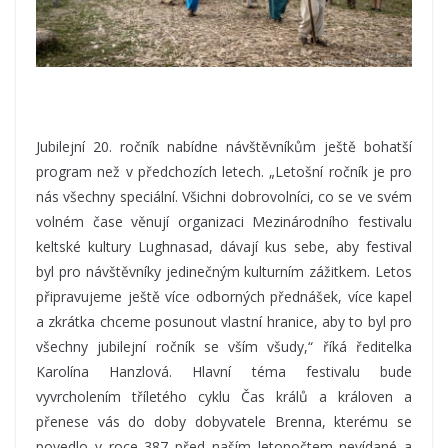
Jubilejní 20. ročník nabídne návštěvníkům ještě bohatší
program než v předchozích letech. „Letošní ročník je pro
nás všechny speciální. Všichni dobrovolníci, co se ve svém
volném čase věnují organizaci Mezinárodního festivalu
keltské kultury Lughnasad, dávají kus sebe, aby festival
byl pro návštěvníky jedinečným kulturním zážitkem. Letos
připravujeme ještě více odborných přednášek, více kapel
a zkrátka chceme posunout vlastní hranice, aby to byl pro
všechny jubilejní ročník se vším všudy,“ říká ředitelka
Karolína Hanzlová. Hlavní téma festivalu bude
vyvrcholením tříletého cyklu Čas králů a královen a
přenese vás do doby dobyvatele Brenna, kterému se
povedlo v roce 387 před naším letopočtem nevídané a