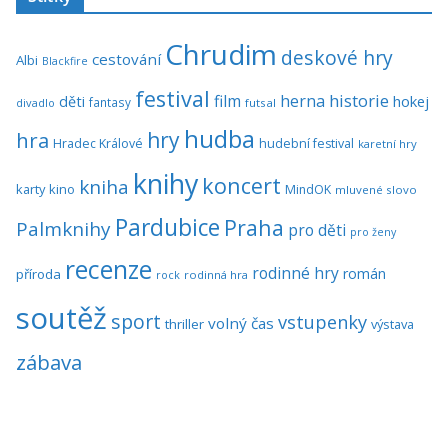
Chrudim
deskové hry
cestování
Albi
Blackfire
festival
historie
film
herna
hokej
děti
fantasy
divadlo
futsal
hudba
hra
hry
Hradec Králové
hudební festival
karetní hry
knihy
koncert
kniha
karty
kino
MindOK
mluvené slovo
Pardubice
Praha
Palmknihy
pro děti
pro ženy
recenze
rodinné hry
román
příroda
rock
rodinná hra
soutěž
sport
vstupenky
volný čas
thriller
výstava
zábava