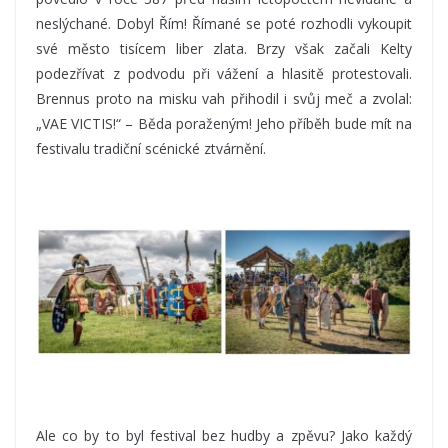
neslýchané. Dobyl Řím! Římané se poté rozhodli vykoupit
své město tisícem liber zlata. Brzy však začali Kelty
podezřívat z podvodu při vážení a hlasitě protestovali.
Brennus proto na misku vah přihodil i svůj meč a zvolal:
„VAE VICTIS!“ – Běda poraženým! Jeho příběh bude mít na
festivalu tradiční scénické ztvárnění.
Ale co by to byl festival bez hudby a zpěvu? Jako každý