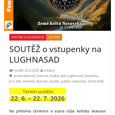
HISTORIE A SOUČASNOST
SOUTĚŽE
SOUTĚŽ o vstupenky na
LUGHNASAD
Pondělí, 22.6.2026
redakce
archeoskanzen
,
historie
,
hudba
,
kelt
,
Lughnasad
,
Nasavrky
,
pro děti
,
řemesla
,
skanzen
,
soutěž
,
svátek
,
vstupenky
,
Země Keltů
Termín soutěže
22. 6. – 22. 7. 2026
Na přelomu července a srpna ožije keltský skanzen