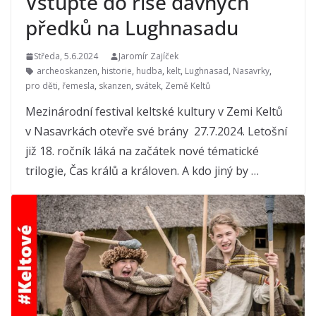
Vstupte do říše dávných
předků na Lughnasadu
Středa, 5.6.2024
Jaromír Zajíček
archeoskanzen
,
historie
,
hudba
,
kelt
,
Lughnasad
,
Nasavrky
,
pro děti
,
řemesla
,
skanzen
,
svátek
,
Země Keltů
Mezinárodní festival keltské kultury v Zemi Keltů
v Nasavrkách otevře své brány 27.7.2024. Letošní
již 18. ročník láká na začátek nové tématické
trilogie, Čas králů a královen. A kdo jiný by …