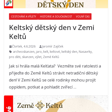
CESTOVÁNÍ A VÝLETY
HISTORIE A SOUČASNOST
VOLNÝ ČAS
Keltský dětský den v Zemi
Keltů
Čtvrtek, 4.6.2026
Jaromír Zajíček
archeoskanzen
,
jaro
,
kelt
,
keltové
,
keltský den
,
Nasavrky
,
pro děti
,
skanzen
,
výlet
,
Země Keltů
Jak si hrála malá Kelťata? Vezměte své ratolesti a
přijeďte do Země Keltů strávit netradiční dětský
den! V Zemi Keltů se celé rodinky mohou projít
oppidem, potkat a pohladit zvířecí …