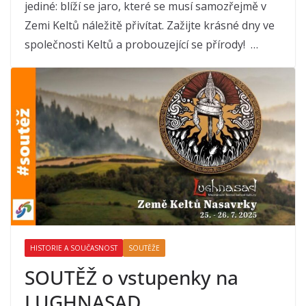
jediné: blíží se jaro, které se musí samozřejmě v
Zemi Keltů náležitě přivítat. Zažijte krásné dny ve
společnosti Keltů a probouzející se přírody! …
HISTORIE A SOUČASNOST
SOUTĚŽE
SOUTĚŽ o vstupenky na
LUGHNASAD