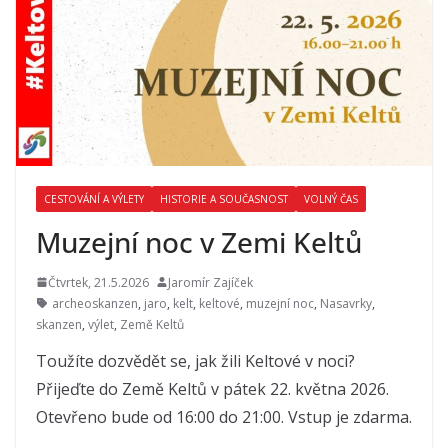
CESTOVÁNÍ A VÝLETY
HISTORIE A SOUČASNOST
VOLNÝ ČAS
Muzejní noc v Zemi Keltů
Čtvrtek, 21.5.2026
Jaromír Zajíček
archeoskanzen
,
jaro
,
kelt
,
keltové
,
muzejní noc
,
Nasavrky
,
skanzen
,
výlet
,
Země Keltů
Toužíte dozvědět se, jak žili Keltové v noci?
Přijeďte do Země Keltů v pátek 22. května 2026.
Otevřeno bude od 16:00 do 21:00. Vstup je zdarma.