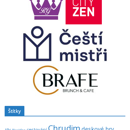
Štítky
Chrudim
deskové hry
cestování
Albi
Blackfire