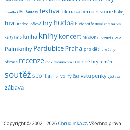
festival
historie
film
herna
hokej
děti
fantasy
divadlo
futsal
hudba
hra
hry
Hradec Králové
hudební festival
karetní hry
knihy
koncert
kniha
karty
kino
MindOK
mluvené slovo
Pardubice
Praha
Palmknihy
pro děti
pro ženy
recenze
rodinné hry
román
příroda
rock
rodinná hra
soutěž
sport
vstupenky
volný čas
thriller
výstava
zábava
Copyright © 2002 - 2026
Chrudimka.cz
. Všechna práva