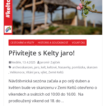
CESTOVÁNÍ A VÝLETY
HISTORIE A SOUČASNOST
VOLNÝ ČAS
Přivítejte s Kelty jaro!
Neděle, 13.4.2025
Jaromír Zajíček
archeoskanzen
,
jaro
,
kelt
,
keltové
,
Nasavrky
,
pomlázka
,
skanzen
,
Velikonoce
,
Vítání jara
,
výlet
,
Země Keltů
Návštěvnická sezóna začala a po celý duben a
květen bude ve skanzenu v Zemi Keltů otevřeno o
víkendech a svátcích od 10:00 do 16:00. Na
prodloužený víkend od 18. do …