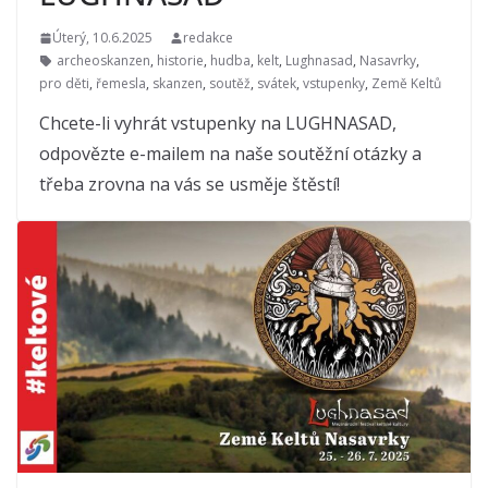
Úterý, 10.6.2025
redakce
archeoskanzen
,
historie
,
hudba
,
kelt
,
Lughnasad
,
Nasavrky
,
pro děti
,
řemesla
,
skanzen
,
soutěž
,
svátek
,
vstupenky
,
Země Keltů
Chcete-li vyhrát vstupenky na LUGHNASAD,
odpovězte e-mailem na naše soutěžní otázky a
třeba zrovna na vás se usměje štěstí!