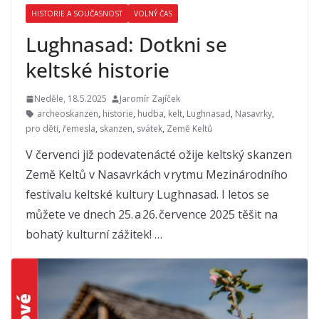
HISTORIE A SOUČASNOST
VOLNÝ ČAS
Lughnasad: Dotkni se
keltské historie
Neděle, 18.5.2025
Jaromír Zajíček
archeoskanzen
,
historie
,
hudba
,
kelt
,
Lughnasad
,
Nasavrky
,
pro děti
,
řemesla
,
skanzen
,
svátek
,
Země Keltů
V červenci již podevatenácté ožije keltský skanzen
Země Keltů v Nasavrkách v rytmu Mezinárodního
festivalu keltské kultury Lughnasad. I letos se
můžete ve dnech 25. a 26. července 2025 těšit na
bohatý kulturní zážitek! …