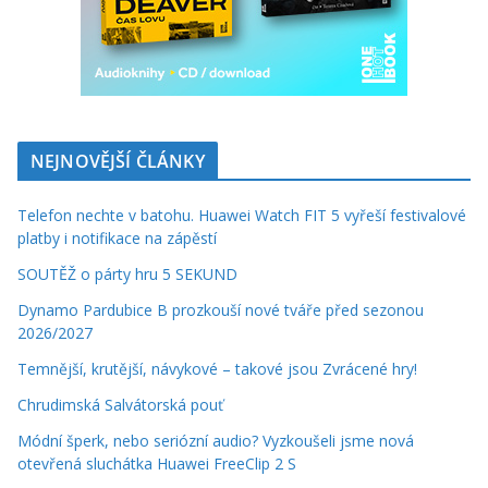
NEJNOVĚJŠÍ ČLÁNKY
Telefon nechte v batohu. Huawei Watch FIT 5 vyřeší festivalové
platby i notifikace na zápěstí
SOUTĚŽ o párty hru 5 SEKUND
Dynamo Pardubice B prozkouší nové tváře před sezonou
2026/2027
Temnější, krutější, návykové – takové jsou Zvrácené hry!
Chrudimská Salvátorská pouť
Módní šperk, nebo seriózní audio? Vyzkoušeli jsme nová
otevřená sluchátka Huawei FreeClip 2 S