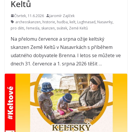
Keltů
Čtvrtek, 11.6.2026
Jaromír Zajíček
archeoskanzen
,
historie
,
hudba
,
kelt
,
Lughnasad
,
Nasavrky
,
pro děti
,
řemesla
,
skanzen
,
svátek
,
Země Keltů
Na přelomu července a srpna ožije keltský
skanzen Země Keltů v Nasavrkách s příběhem
udatného dobyvatele Brenna. I letos se můžete ve
dnech 31. července a 1. srpna 2026 těšit …