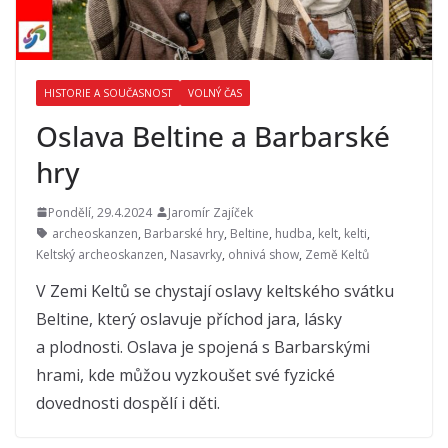
HISTORIE A SOUČASNOST
VOLNÝ ČAS
Oslava Beltine a Barbarské
hry
Pondělí, 29.4.2024
Jaromír Zajíček
archeoskanzen
,
Barbarské hry
,
Beltine
,
hudba
,
kelt
,
kelti
,
Keltský archeoskanzen
,
Nasavrky
,
ohnivá show
,
Země Keltů
V Zemi Keltů se chystají oslavy keltského svátku
Beltine, který oslavuje příchod jara, lásky
a plodnosti. Oslava je spojená s Barbarskými
hrami, kde můžou vyzkoušet své fyzické
dovednosti dospělí i děti.