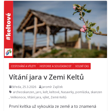
CESTOVÁNÍ A VÝLETY
HISTORIE A SOUČASNOST
VOLNÝ ČAS
Vítání jara v Zemi Keltů
Středa, 25.3.2026
Jaromír Zajíček
archeoskanzen
,
jaro
,
kelt
,
keltové
,
Nasavrky
,
pomlázka
,
skanzen
,
Velikonoce
,
Vítání jara
,
výlet
,
Země Keltů
První kvítka už vykoukla ze země a to znamená