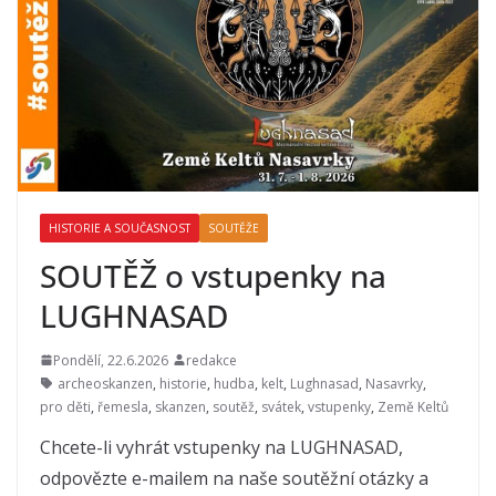
HISTORIE A SOUČASNOST
SOUTĚŽE
SOUTĚŽ o vstupenky na
LUGHNASAD
Pondělí, 22.6.2026
redakce
archeoskanzen
,
historie
,
hudba
,
kelt
,
Lughnasad
,
Nasavrky
,
pro děti
,
řemesla
,
skanzen
,
soutěž
,
svátek
,
vstupenky
,
Země Keltů
Chcete-li vyhrát vstupenky na LUGHNASAD,
odpovězte e-mailem na naše soutěžní otázky a