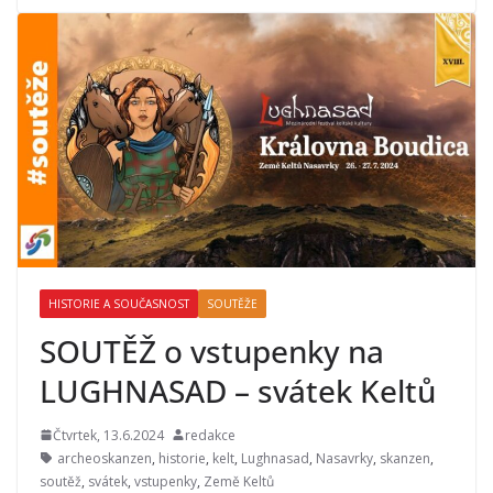
HISTORIE A SOUČASNOST
SOUTĚŽE
SOUTĚŽ o vstupenky na
LUGHNASAD – svátek Keltů
Čtvrtek, 13.6.2024
redakce
archeoskanzen
,
historie
,
kelt
,
Lughnasad
,
Nasavrky
,
skanzen
,
soutěž
,
svátek
,
vstupenky
,
Země Keltů