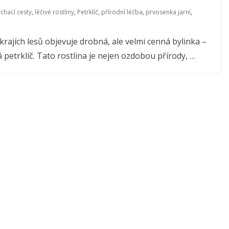
chací cesty
,
léčivé rostliny
,
Petrklíč
,
přírodní léčba
,
prvosenka jarní
,
krajích lesů objevuje drobná, ale velmi cenná bylinka –
á petrklíč. Tato rostlina je nejen ozdobou přírody, …