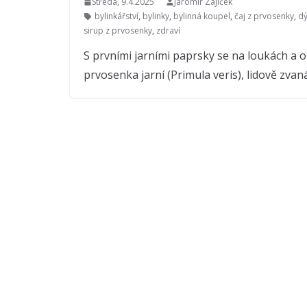
Středa, 9.4.2025
Jaromír Zajíček
bylinkářství
,
bylinky
,
bylinná koupel
,
čaj z prvosenky
,
dý
sirup z prvosenky
,
zdraví
S prvními jarními paprsky se na loukách a o
prvosenka jarní (Primula veris), lidově zvan