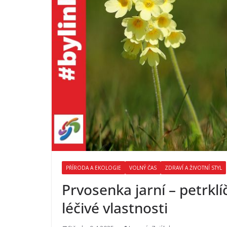
PŘÍRODA A EKOLOGIE
VOLNÝ ČAS
ZDRAVÍ A ŽIVOTNÍ STYL
Prvosenka jarní – petrklíč
léčivé vlastnosti