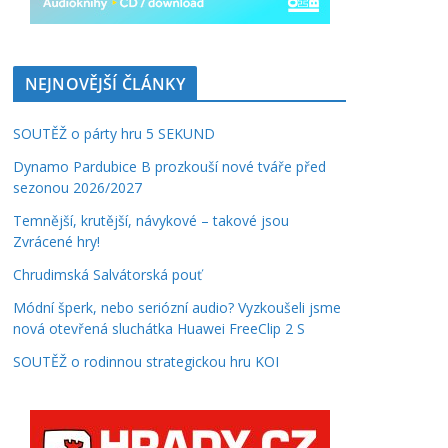
NEJNOVĚJŠÍ ČLÁNKY
SOUTĚŽ o párty hru 5 SEKUND
Dynamo Pardubice B prozkouší nové tváře před
sezonou 2026/2027
Temnější, krutější, návykové – takové jsou
Zvrácené hry!
Chrudimská Salvátorská pouť
Módní šperk, nebo seriózní audio? Vyzkoušeli jsme
nová otevřená sluchátka Huawei FreeClip 2 S
SOUTĚŽ o rodinnou strategickou hru KOI