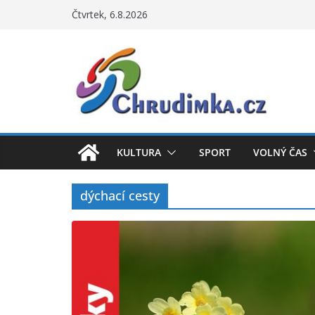
Přeskočit
Čtvrtek, 6.8.2026
na
obsah
KULTURA
SPORT
VOLNÝ ČAS
dýchací cesty