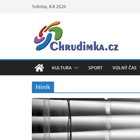
Přeskočit
Sobota, 8.8.2026
na
obsah
KULTURA
SPORT
VOLNÝ ČAS
hliník