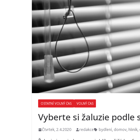
OSTATNÍ VOLNÝ ČAS
VOLNÝ ČAS
Vyberte si žaluzie podle 
Čtvrtek, 2.4.2020
redakce
bydlení
,
domov
,
hliník
,