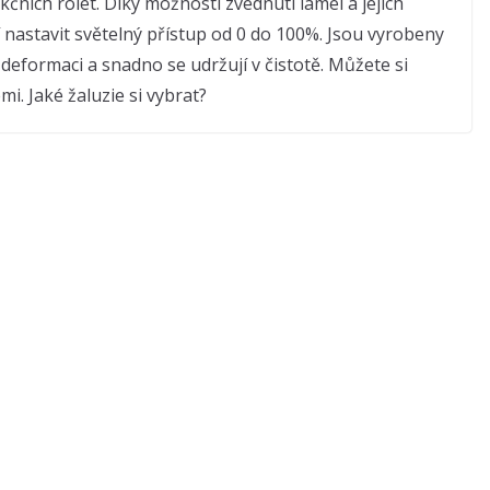
kčních rolet. Díky možnosti zvednutí lamel a jejich
nastavit světelný přístup od 0 do 100%. Jsou vyrobeny
 deformaci a snadno se udržují v čistotě. Můžete si
i. Jaké žaluzie si vybrat?