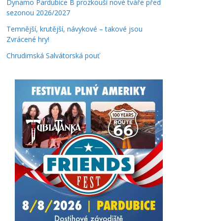
Dynamo Pardubice B prozkouší nové tváře před
sezonou 2026/2027
Temnější, krutější, návykové – takové jsou
Zvrácené hry!
Chrudimská Salvátorská pouť