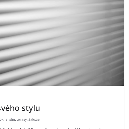
svého stylu
okna
,
stín
,
terasy
,
žaluzie