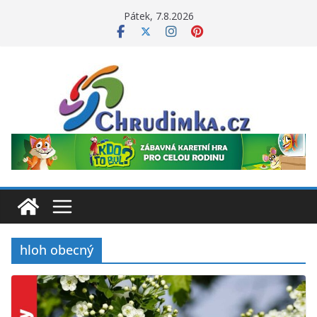
Přeskočit
Pátek, 7.8.2026
na
obsah
hloh obecný