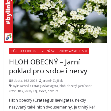
PŘÍRODA A EKOLOGIE
VOLNÝ ČAS
ZDRAVÍ A ŽIVOTNÍ STYL
HLOH OBECNÝ – Jarní
poklad pro srdce i nervy
Sobota, 16.5.2026
Jaromír Zajíček
bylinkářství
,
Crataegus laevigata
,
hloh obecný
,
jarní sběr
,
krevní tlak
,
léčivý čaj
,
srdce
,
tinktura
Hloh obecný (Crataegus laevigata), někdy
nazývaný také hloh dvousemenný, je trnitý keř