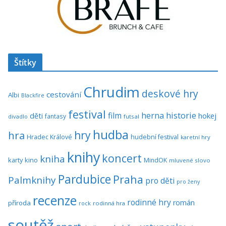
Štítky
Chrudim
deskové hry
cestování
Albi
Blackfire
festival
historie
film
herna
hokej
děti
fantasy
divadlo
futsal
hudba
hra
hry
Hradec Králové
hudební festival
karetní hry
knihy
koncert
kniha
karty
kino
MindOK
mluvené slovo
Pardubice
Praha
Palmknihy
pro děti
pro ženy
recenze
rodinné hry
román
příroda
rock
rodinná hra
soutěž