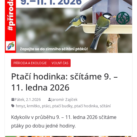
PŘÍRODA A EKOLOGIE
VOLNÝ ČAS
Ptačí hodinka: sčítáme 9. –
11. ledna 2026
Pátek, 2.1.2026
Jaromír Zajíček
hmyz
,
krmítko
,
ptáci
,
ptačí budky
,
ptačí hodinka
,
sčítání
Kdykoliv v průběhu 9. – 11. ledna 2026 sčítáme
ptáky po dobu jedné hodiny.