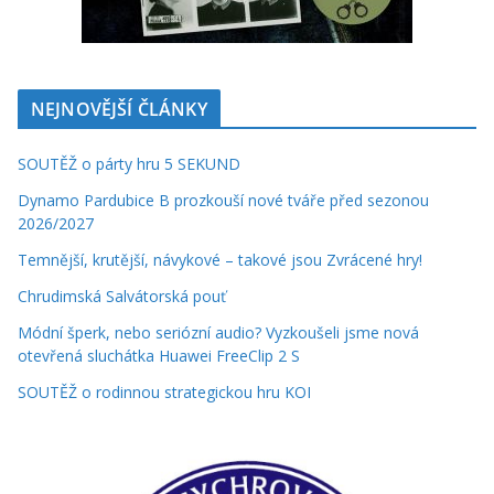
NEJNOVĚJŠÍ ČLÁNKY
SOUTĚŽ o párty hru 5 SEKUND
Dynamo Pardubice B prozkouší nové tváře před sezonou
2026/2027
Temnější, krutější, návykové – takové jsou Zvrácené hry!
Chrudimská Salvátorská pouť
Módní šperk, nebo seriózní audio? Vyzkoušeli jsme nová
otevřená sluchátka Huawei FreeClip 2 S
SOUTĚŽ o rodinnou strategickou hru KOI