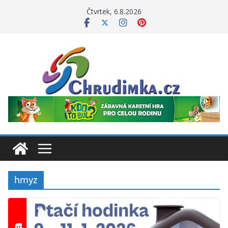
Přeskočit
Čtvrtek, 6.8.2026
na
obsah
hmyz