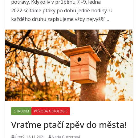
potravy. Kdykoliv v průběhu 7.–9. ledna
2022 sčítáme ptáky po dobu jedné hodiny. U
každého druhu zapisujeme vždy nejvyšší …
CHRUDIM
PŘÍRODA A EKOLOGIE
Vraťme ptačí zpěv do města!
Úterý, 16.11.2021
Naďa Gutzerová