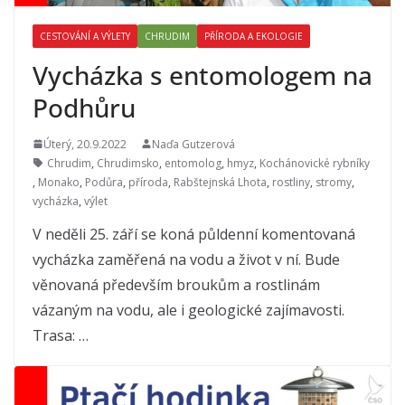
CESTOVÁNÍ A VÝLETY
CHRUDIM
PŘÍRODA A EKOLOGIE
Vycházka s entomologem na
Podhůru
Úterý, 20.9.2022
Naďa Gutzerová
Chrudim
,
Chrudimsko
,
entomolog
,
hmyz
,
Kochánovické rybníky
,
Monako
,
Podůra
,
příroda
,
Rabštejnská Lhota
,
rostliny
,
stromy
,
vycházka
,
výlet
V neděli 25. září se koná půldenní komentovaná
vycházka zaměřená na vodu a život v ní. Bude
věnovaná především broukům a rostlinám
vázaným na vodu, ale i geologické zajímavosti.
Trasa: …