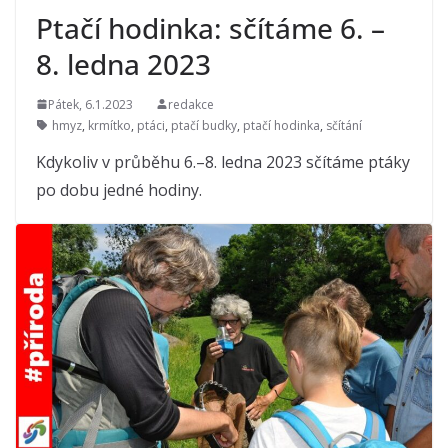
Ptačí hodinka: sčítáme 6. –
8. ledna 2023
Pátek, 6.1.2023
redakce
hmyz
,
krmítko
,
ptáci
,
ptačí budky
,
ptačí hodinka
,
sčítání
Kdykoliv v průběhu 6.–8. ledna 2023 sčítáme ptáky
po dobu jedné hodiny.