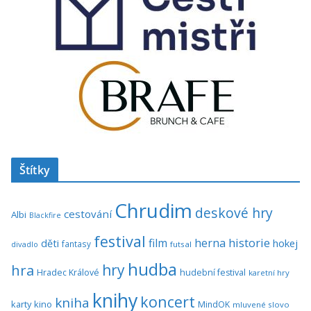
Štítky
Chrudim
deskové hry
cestování
Albi
Blackfire
festival
historie
film
herna
hokej
děti
fantasy
divadlo
futsal
hudba
hra
hry
Hradec Králové
hudební festival
karetní hry
knihy
koncert
kniha
karty
kino
MindOK
mluvené slovo