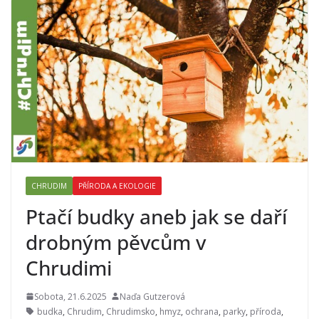
CHRUDIM
PŘÍRODA A EKOLOGIE
Ptačí budky aneb jak se daří
drobným pěvcům v
Chrudimi
Sobota, 21.6.2025
Naďa Gutzerová
budka
,
Chrudim
,
Chrudimsko
,
hmyz
,
ochrana
,
parky
,
příroda
,