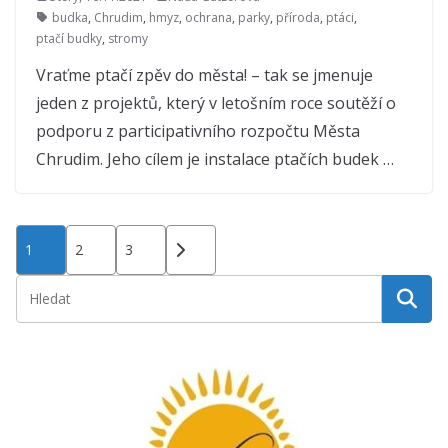
budka
,
Chrudim
,
hmyz
,
ochrana
,
parky
,
příroda
,
ptáci
,
ptačí budky
,
stromy
Vraťme ptačí zpěv do města! – tak se jmenuje
jeden z projektů, který v letošním roce soutěží o
podporu z participativního rozpočtu Města
Chrudim. Jeho cílem je instalace ptačích budek …
Stránkování
1
2
3
příspěvků