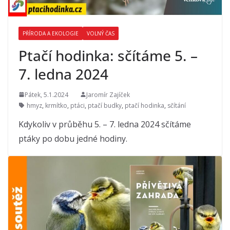
PŘÍRODA A EKOLOGIE
VOLNÝ ČAS
Ptačí hodinka: sčítáme 5. –
7. ledna 2024
Pátek, 5.1.2024
Jaromír Zajíček
hmyz
,
krmítko
,
ptáci
,
ptačí budky
,
ptačí hodinka
,
sčítání
Kdykoliv v průběhu 5. – 7. ledna 2024 sčítáme
ptáky po dobu jedné hodiny.