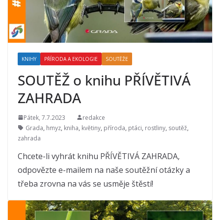
KNIHY
PŘÍRODA A EKOLOGIE
SOUTĚŽE
SOUTĚŽ o knihu PŘÍVĚTIVÁ
ZAHRADA
Pátek, 7.7.2023
redakce
Grada
,
hmyz
,
kniha
,
květiny
,
příroda
,
ptáci
,
rostliny
,
soutěž
,
zahrada
Chcete-li vyhrát knihu PŘÍVĚTIVÁ ZAHRADA,
odpovězte e-mailem na naše soutěžní otázky a
třeba zrovna na vás se usměje štěstí!