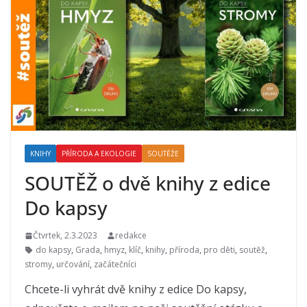
KNIHY
PŘÍRODA A EKOLOGIE
SOUTĚŽE
SOUTĚŽ o dvě knihy z edice
Do kapsy
Čtvrtek, 2.3.2023
redakce
do kapsy
,
Grada
,
hmyz
,
klíč
,
knihy
,
příroda
,
pro děti
,
soutěž
,
stromy
,
určování
,
začátečníci
Chcete-li vyhrát dvě knihy z edice Do kapsy,