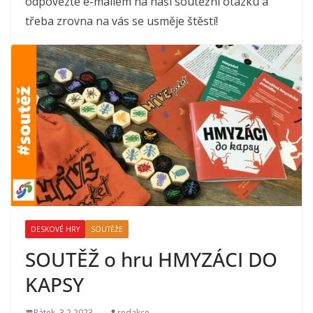
odpovězte e-mailem na naši soutěžní otázku a
třeba zrovna na vás se usměje štěstí!
DESKOVÉ HRY
SOUTĚŽE
SOUTĚŽ o hru HMYZÁCI DO
KAPSY
Pátek, 3.2.2023
redakce