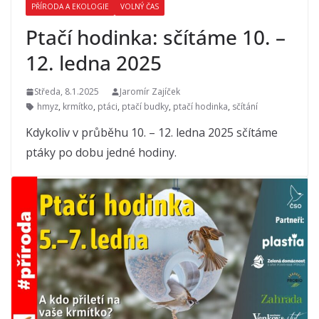
PŘÍRODA A EKOLOGIE
VOLNÝ ČAS
Ptačí hodinka: sčítáme 10. –
12. ledna 2025
Středa, 8.1.2025
Jaromír Zajíček
hmyz
,
krmítko
,
ptáci
,
ptačí budky
,
ptačí hodinka
,
sčítání
Kdykoliv v průběhu 10. – 12. ledna 2025 sčítáme
ptáky po dobu jedné hodiny.