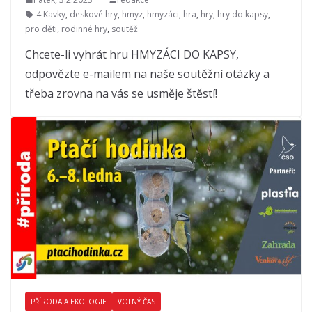
4 Kavky
,
deskové hry
,
hmyz
,
hmyzáci
,
hra
,
hry
,
hry do kapsy
,
pro děti
,
rodinné hry
,
soutěž
Chcete-li vyhrát hru HMYZÁCI DO KAPSY,
odpovězte e-mailem na naše soutěžní otázky a
třeba zrovna na vás se usměje štěstí!
PŘÍRODA A EKOLOGIE
VOLNÝ ČAS