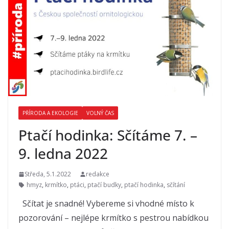
PŘÍRODA A EKOLOGIE
VOLNÝ ČAS
Ptačí hodinka: Sčítáme 7. –
9. ledna 2022
Středa, 5.1.2022
redakce
hmyz
,
krmítko
,
ptáci
,
ptačí budky
,
ptačí hodinka
,
sčítání
Sčítat je snadné! Vybereme si vhodné místo k
pozorování – nejlépe krmítko s pestrou nabídkou