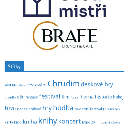
Štítky
Chrudim
deskové hry
cestování
Albi
Blackfire
festival
historie
film
herna
hokej
děti
fantasy
divadlo
futsal
hudba
hra
hry
Hradec Králové
hudební festival
karetní hry
knihy
koncert
kniha
karty
kino
MindOK
mluvené slovo