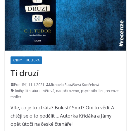
KNIHY
KULTURA
Ti druzí
Pondělí, 11.1.2021
Michaela Rubášová Končelová
knihy
,
literatura světová
,
nadpřirozeno
,
psychothriller
,
recenze
,
thriller
Víte, co je to ztráta? Bolest? Smrt? Oni to vědí. A
chtějí se o to podělit…. Autorka Kříďáka a Jámy
opět útočí na české čtenáře!