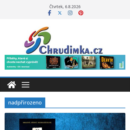
Přeskočit
Čtvrtek, 6.8.2026
na
obsah
nadpřirozeno