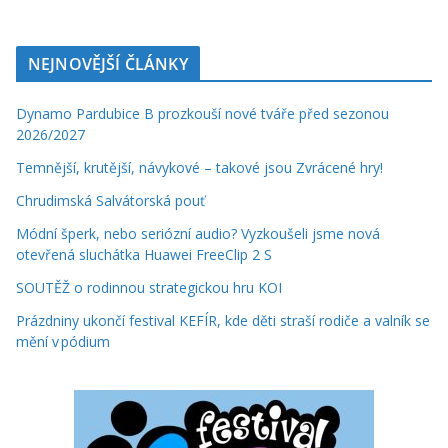
NEJNOVĚJŠÍ ČLÁNKY
Dynamo Pardubice B prozkouší nové tváře před sezonou
2026/2027
Temnější, krutější, návykové – takové jsou Zvrácené hry!
Chrudimská Salvátorská pouť
Módní šperk, nebo seriózní audio? Vyzkoušeli jsme nová
otevřená sluchátka Huawei FreeClip 2 S
SOUTĚŽ o rodinnou strategickou hru KOI
Prázdniny ukončí festival KEFÍR, kde děti straší rodiče a valník se
mění v pódium