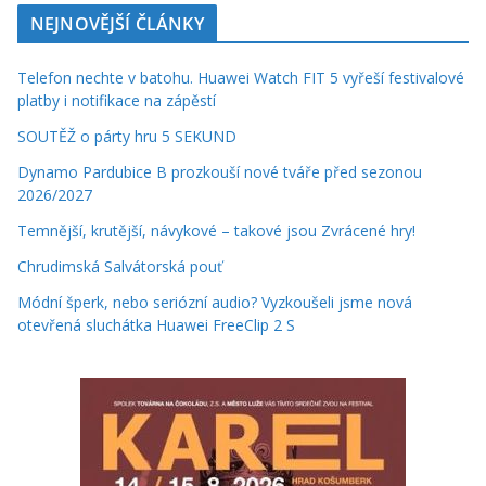
NEJNOVĚJŠÍ ČLÁNKY
Telefon nechte v batohu. Huawei Watch FIT 5 vyřeší festivalové
platby i notifikace na zápěstí
SOUTĚŽ o párty hru 5 SEKUND
Dynamo Pardubice B prozkouší nové tváře před sezonou
2026/2027
Temnější, krutější, návykové – takové jsou Zvrácené hry!
Chrudimská Salvátorská pouť
Módní šperk, nebo seriózní audio? Vyzkoušeli jsme nová
otevřená sluchátka Huawei FreeClip 2 S