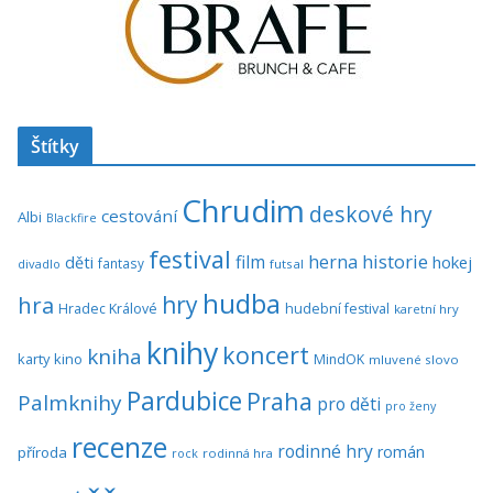
Štítky
Chrudim
deskové hry
cestování
Albi
Blackfire
festival
historie
film
herna
hokej
děti
fantasy
divadlo
futsal
hudba
hra
hry
Hradec Králové
hudební festival
karetní hry
knihy
koncert
kniha
karty
kino
MindOK
mluvené slovo
Pardubice
Praha
Palmknihy
pro děti
pro ženy
recenze
rodinné hry
román
příroda
rock
rodinná hra