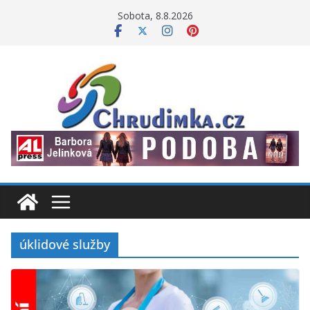
Přeskočit
Sobota, 8.8.2026
na
obsah
úklidové služby