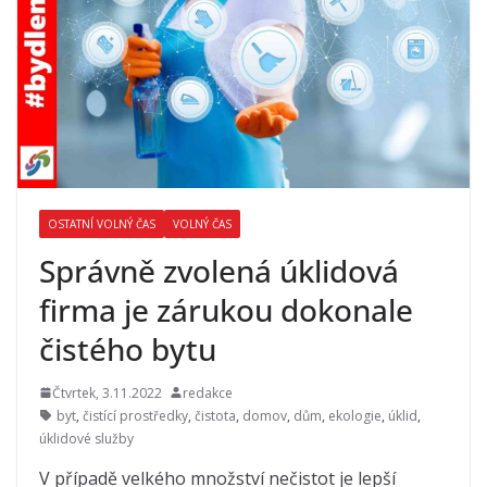
OSTATNÍ VOLNÝ ČAS
VOLNÝ ČAS
Správně zvolená úklidová
firma je zárukou dokonale
čistého bytu
Čtvrtek, 3.11.2022
redakce
byt
,
čistící prostředky
,
čistota
,
domov
,
dům
,
ekologie
,
úklid
,
úklidové služby
V případě velkého množství nečistot je lepší