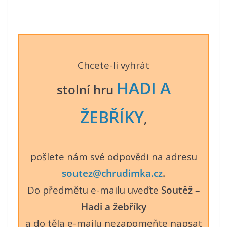
Chcete-li vyhrát
HADI A
stolní hru
ŽEBŘÍKY
,
pošlete nám své odpovědi na adresu
soutez@chrudimka.cz
.
Do předmětu e-mailu uveďte
Soutěž –
Hadi a žebříky
a do těla e-mailu nezapomeňte napsat