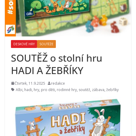
DESKOVÉ HRY
SOUTĚŽE
SOUTĚŽ o stolní hru
HADI A ŽEBŘÍKY
Čtvrtek, 11.9.2025
redakce
Albi
,
hadi
,
hry
,
pro děti
,
rodinné hry
,
soutěž
,
zábava
,
žebříky