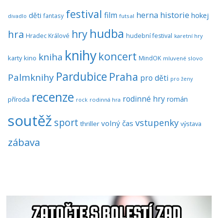
festival
historie
film
herna
hokej
děti
fantasy
divadlo
futsal
hudba
hra
hry
Hradec Králové
hudební festival
karetní hry
knihy
koncert
kniha
karty
kino
MindOK
mluvené slovo
Pardubice
Praha
Palmknihy
pro děti
pro ženy
recenze
rodinné hry
román
příroda
rock
rodinná hra
soutěž
sport
vstupenky
volný čas
thriller
výstava
zábava