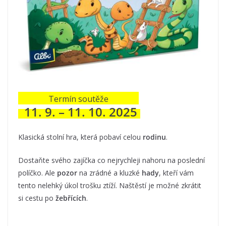
Termín soutěže
11. 9. – 11. 10. 2025
Klasická stolní hra, která pobaví celou
rodinu
.
Dostaňte svého zajíčka co nejrychleji nahoru na poslední
políčko. Ale
pozor
na zrádné a kluzké
hady
, kteří vám
tento nelehký úkol trošku ztíží. Naštěstí je možné zkrátit
si cestu po
žebřících
.