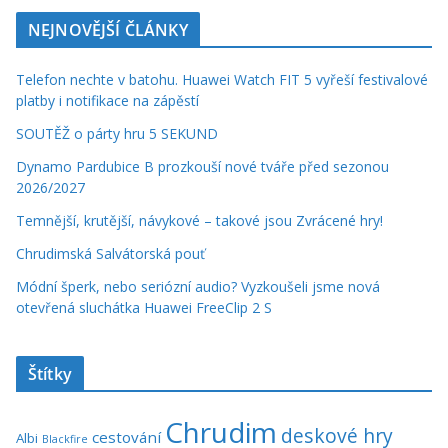
NEJNOVĚJŠÍ ČLÁNKY
Telefon nechte v batohu. Huawei Watch FIT 5 vyřeší festivalové
platby i notifikace na zápěstí
SOUTĚŽ o párty hru 5 SEKUND
Dynamo Pardubice B prozkouší nové tváře před sezonou
2026/2027
Temnější, krutější, návykové – takové jsou Zvrácené hry!
Chrudimská Salvátorská pouť
Módní šperk, nebo seriózní audio? Vyzkoušeli jsme nová
otevřená sluchátka Huawei FreeClip 2 S
Štítky
Chrudim
deskové hry
cestování
Albi
Blackfire