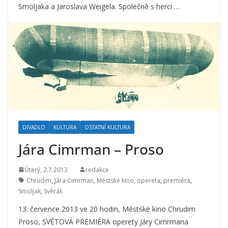
Smoljaka a Jaroslava Weigela. Společně s herci …
DIVADLO
KULTURA
OSTATNÍ KULTURA
Jára Cimrman – Proso
Úterý, 2.7.2013
redakce
Chrudim
,
Jára Cimrman
,
Městské kino
,
opereta
,
premiéra
,
Smoljak
,
Svěrák
13. července 2013 ve 20 hodin, Městské kino Chrudim
Proso, SVĚTOVÁ PREMIÉRA operety Járy Cimrmana