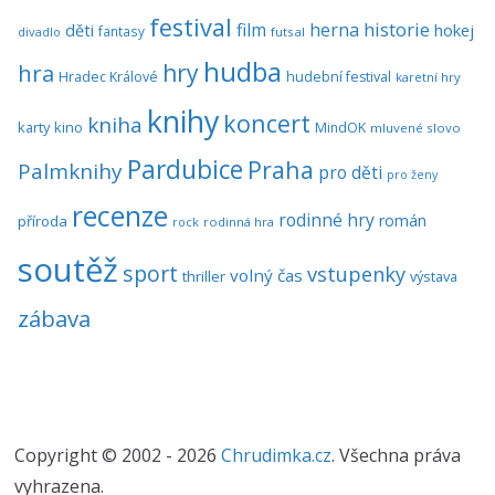
festival
historie
film
herna
hokej
děti
fantasy
divadlo
futsal
hudba
hra
hry
Hradec Králové
hudební festival
karetní hry
knihy
koncert
kniha
karty
kino
MindOK
mluvené slovo
Pardubice
Praha
Palmknihy
pro děti
pro ženy
recenze
rodinné hry
román
příroda
rock
rodinná hra
soutěž
sport
vstupenky
volný čas
thriller
výstava
zábava
Copyright © 2002 - 2026
Chrudimka.cz
. Všechna práva
vyhrazena.