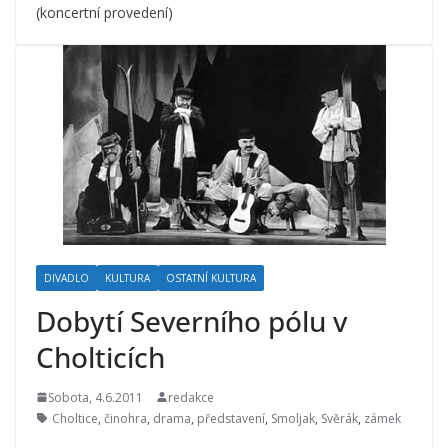
(koncertní provedení)
DIVADLO
KULTURA
OSTATNÍ KULTURA
Dobytí Severního pólu v
Cholticích
Sobota, 4.6.2011
redakce
Choltice
,
činohra
,
drama
,
představení
,
Smoljak
,
Svěrák
,
zámek