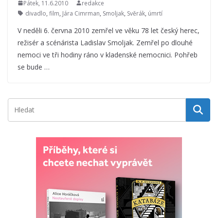
Pátek, 11.6.2010
redakce
divadlo
,
film
,
Jára Cimrman
,
Smoljak
,
Svěrák
,
úmrtí
V neděli 6. června 2010 zemřel ve věku 78 let český herec,
režisér a scénárista Ladislav Smoljak. Zemřel po dlouhé
nemoci ve tři hodiny ráno v kladenské nemocnici. Pohřeb
se bude …