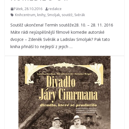
Pátek, 28.10.2016
redakce
Knihcentrum
,
knihy
,
Smoljak
,
soutěž
,
Svěrák
Soutěž ukončena! Termín soutěže28. 10. – 28. 11. 2016
Máte rádi nejúspěšnější filmové komedie autorské
dvojice – Zdeněk Svěrák a Ladislav Smoljak? Pak tato
kniha přináší to nejlepší z jejich …