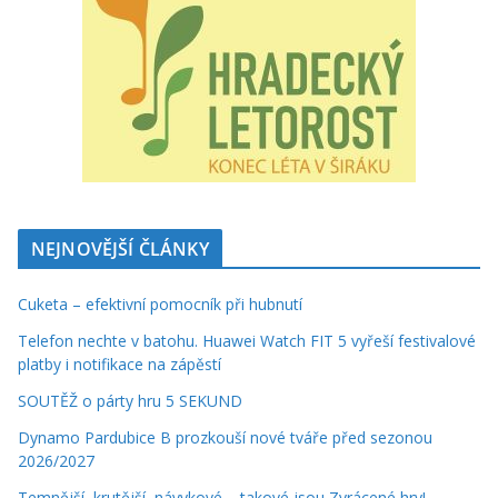
NEJNOVĚJŠÍ ČLÁNKY
Cuketa – efektivní pomocník při hubnutí
Telefon nechte v batohu. Huawei Watch FIT 5 vyřeší festivalové
platby i notifikace na zápěstí
SOUTĚŽ o párty hru 5 SEKUND
Dynamo Pardubice B prozkouší nové tváře před sezonou
2026/2027
Temnější, krutější, návykové – takové jsou Zvrácené hry!