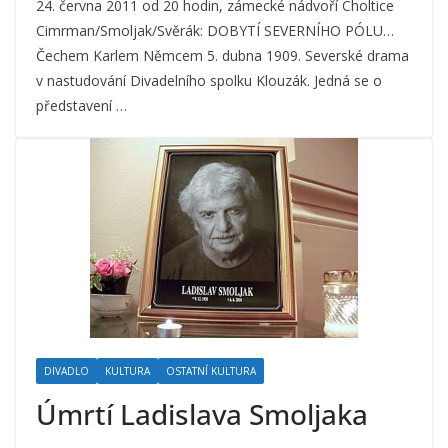
24. června 2011 od 20 hodin, zámecké nádvoří Choltice
Cimrman/Smoljak/Svěrák: DOBYTÍ SEVERNÍHO PÓLU…
Čechem Karlem Němcem 5. dubna 1909. Severské drama
v nastudování Divadelního spolku Klouzák. Jedná se o
představení …
DIVADLO
KULTURA
OSTATNÍ KULTURA
Úmrtí Ladislava Smoljaka