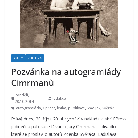
KNIHY
KULTURA
Pozvánka na autogramiády
Cimrmanů
Pondělí,
redakce
20.10.2014
autogramiáda
,
Cpress
,
kniha
,
publikace
,
Smoljak
,
Svěrák
Právě dnes, 20. října 2014, vychází v nakladatelství CPress
jedinečná publikace Divadlo Járy Cimrmana – divadlo,
které se proslavilo autorů Zdeňka Svěráka, Ladislava