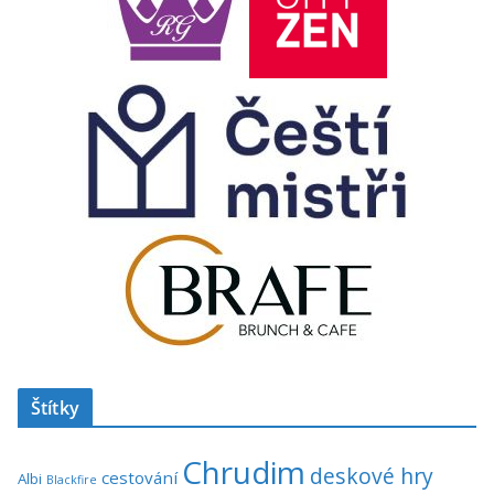
Štítky
Chrudim
deskové hry
cestování
Albi
Blackfire