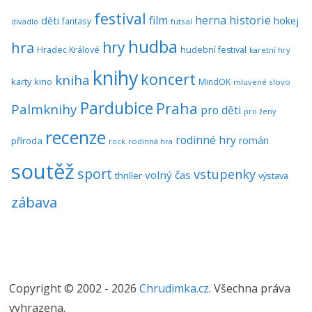
festival
historie
film
herna
hokej
děti
fantasy
divadlo
futsal
hudba
hra
hry
Hradec Králové
hudební festival
karetní hry
knihy
koncert
kniha
karty
kino
MindOK
mluvené slovo
Pardubice
Praha
Palmknihy
pro děti
pro ženy
recenze
rodinné hry
román
příroda
rock
rodinná hra
soutěž
sport
vstupenky
volný čas
thriller
výstava
zábava
Copyright © 2002 - 2026
Chrudimka.cz
. Všechna práva
vyhrazena.