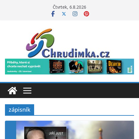
Přeskočit
Čtvrtek, 6.8.2026
na
obsah
zápisník