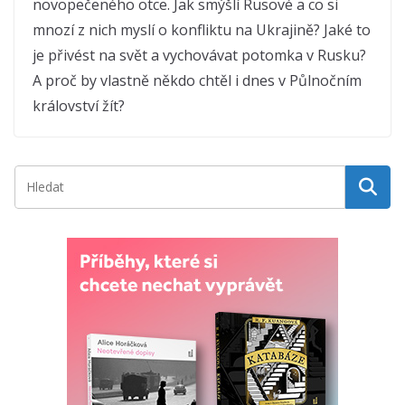
novopečeného otce. Jak smýšlí Rusové a co si
mnozí z nich myslí o konfliktu na Ukrajině? Jaké to
je přivést na svět a vychovávat potomka v Rusku?
A proč by vlastně někdo chtěl i dnes v Půlnočním
království žít?