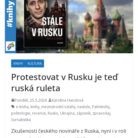
KNIHY
KULTURA
Protestovat v Rusku je teď
ruská ruleta
Pondělí, 25.5.2026
Karolína Hanzlová
e-kniha
,
knihy
,
mezinárodní vztahy
,
nastole
,
Palmknihy
,
politologie
,
recenze
,
Rusko
,
Ukrajina
,
zápisník
,
zpravodaj
,
žurnalistika
Zkušenosti českého novináře z Ruska, nyní i v roli