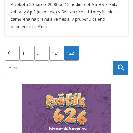
V sobotu 30. srpna 2008 od 13 hodin proběhne v areálu
zahrady č.p.8 (u kostela) v Sebranicích u Litomyšle akce
zaměřená na pravěká řemesla. V průběhu celého
odpoledne i večera …
Stránkování
1
…
121
122
příspěvků