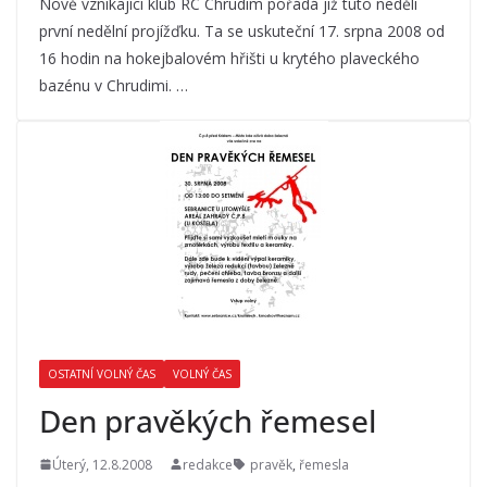
Nově vznikající klub RC Chrudim pořádá již tuto neděli
první nedělní projížďku. Ta se uskuteční 17. srpna 2008 od
16 hodin na hokejbalovém hřišti u krytého plaveckého
bazénu v Chrudimi. …
OSTATNÍ VOLNÝ ČAS
VOLNÝ ČAS
Den pravěkých řemesel
Úterý, 12.8.2008
redakce
pravěk
,
řemesla