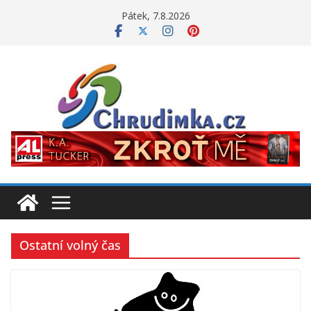
Přeskočit
Pátek, 7.8.2026
na
obsah
Ostatní volný čas