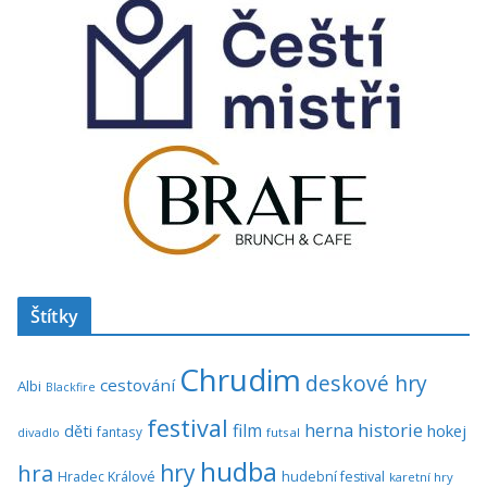
Štítky
Chrudim
deskové hry
cestování
Albi
Blackfire
festival
historie
film
herna
hokej
děti
fantasy
divadlo
futsal
hudba
hra
hry
Hradec Králové
hudební festival
karetní hry