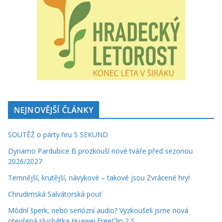
NEJNOVĚJŠÍ ČLÁNKY
SOUTĚŽ o párty hru 5 SEKUND
Dynamo Pardubice B prozkouší nové tváře před sezonou
2026/2027
Temnější, krutější, návykové – takové jsou Zvrácené hry!
Chrudimská Salvátorská pouť
Módní šperk, nebo seriózní audio? Vyzkoušeli jsme nová
otevřená sluchátka Huawei FreeClip 2 S