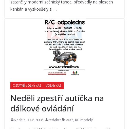
zatančily moderní scénický tanec, předvedly na plesech
kankán a vyzkoušely si …
OSTATNÍ VOLNÝ ČAS
VOLNÝ ČAS
Neděli zpestří autíčka na
dálkové ovládání
Neděle, 17.8.2008
redakce
auta
,
RC modely