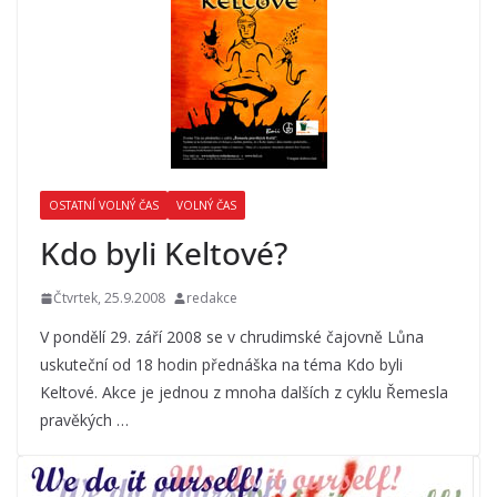
OSTATNÍ VOLNÝ ČAS
VOLNÝ ČAS
Kdo byli Keltové?
Čtvrtek, 25.9.2008
redakce
V pondělí 29. září 2008 se v chrudimské čajovně Lůna
uskuteční od 18 hodin přednáška na téma Kdo byli
Keltové. Akce je jednou z mnoha dalších z cyklu Řemesla
pravěkých …