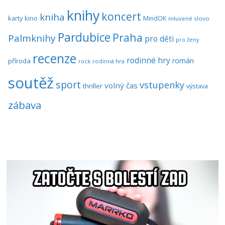
knihy
koncert
kniha
karty
kino
MindOK
mluvené slovo
Pardubice
Praha
Palmknihy
pro děti
pro ženy
recenze
rodinné hry
román
příroda
rock
rodinná hra
soutěž
sport
vstupenky
volný čas
thriller
výstava
zábava