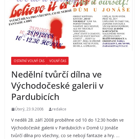
OSTATNÍ VOLNÝ ČAS
VOLNÝ ČAS
Nedělní tvůrčí dílna ve
Východočeské galerii v
Pardubicích
Úterý, 23.9.2008
redakce
V neděli 28. září 2008 proběhne od 10 do 12:30 hodin ve
Východočeské galeriii v Pardubicích v Domě U Jonáše
tvůrčí dílna pro všechny, co se nebojí fantazie a hry. …