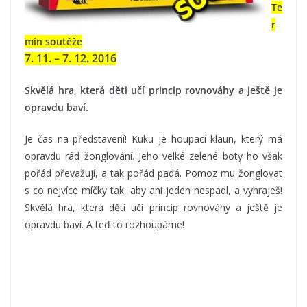
Te
r
mín soutěže
7. 11. – 7. 12. 2016
Skvělá hra, která děti učí princip rovnováhy a ještě je
opravdu baví.
Je čas na představení! Kuku je houpací klaun, který má
opravdu rád žonglování. Jeho velké zelené boty ho však
pořád převažují, a tak pořád padá. Pomoz mu žonglovat
s co nejvíce míčky tak, aby ani jeden nespadl, a vyhraješ!
Skvělá hra, která děti učí princip rovnováhy a ještě je
opravdu baví. A teď to rozhoupáme!