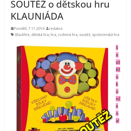
SOUTĚŽ o dětskou hru
KLAUNIÁDA
Pondělí, 7.11.2016
redakce
Blackfire
,
dětská hra
,
hra
,
rodinná hra
,
soutěž
,
společenská hra
S
o
ut
ěž
u
k
o
nč
e
n
a!