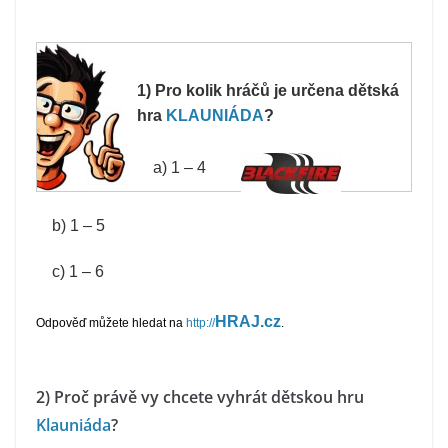
1) Pro kolik hráčů je určena dětská
hra
KLAUNIÁDA
?
a) 1 – 4
b) 1 – 5
c) 1 – 6
HRAJ.cz
Odpověď můžete hledat na
http://
.
2) Proč právě vy chcete vyhrát dětskou hru
Klauniáda
?