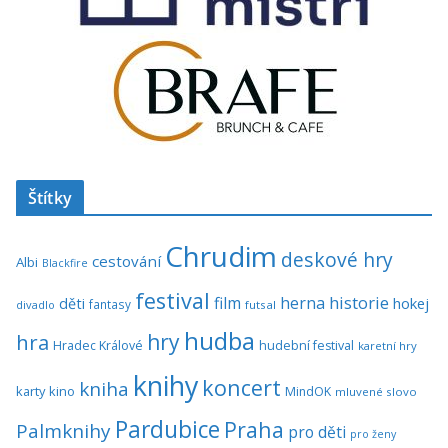
Štítky
Chrudim
deskové hry
cestování
Albi
Blackfire
festival
historie
film
herna
hokej
děti
fantasy
divadlo
futsal
hudba
hra
hry
Hradec Králové
hudební festival
karetní hry
knihy
koncert
kniha
karty
kino
MindOK
mluvené slovo
Pardubice
Praha
Palmknihy
pro děti
pro ženy