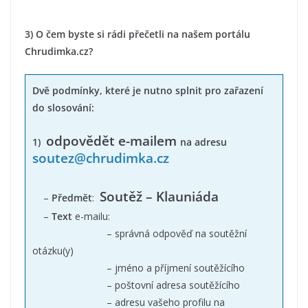
3) O čem byste si rádi přečetli na našem portálu
Chrudimka.cz?
Dvě podmínky, které je nutno splnit pro zařazení
do slosování:
odpovědět e-mailem
1)
na adresu
soutez@chrudimka.cz
Soutěž – Klauniáda
–
Předmět
:
–
Text
e-mailu:
– správná odpověď na soutěžní
otázku(y)
– jméno a příjmení soutěžícího
– poštovní adresa soutěžícího
– adresu vašeho profilu na