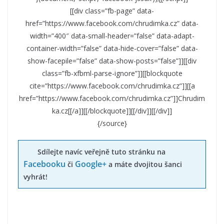
[[div class=”fb-page” data-
href=”https://www.facebook.com/chrudimka.cz” data-
width=”400″ data-small-header=”false” data-adapt-
container-width=”false” data-hide-cover=”false” data-
show-facepile=”false” data-show-posts=”false”]][[div
class=”fb-xfbml-parse-ignore”]][[blockquote
cite=”https://www.facebook.com/chrudimka.cz”]][[a
href=”https://www.facebook.com/chrudimka.cz”]]Chrudim
ka.cz[[/a]][[/blockquote]][[/div]][[/div]]
{/source}
Sdílejte navíc veřejně tuto stránku na
Facebooku
Google+
či
a máte dvojitou šanci
vyhrát!