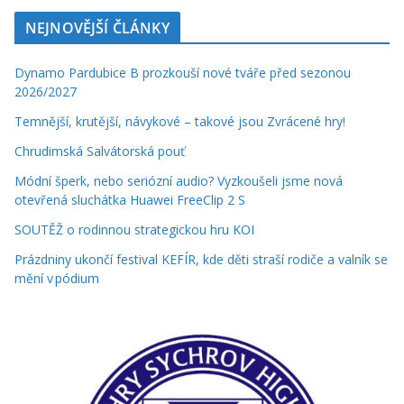
NEJNOVĚJŠÍ ČLÁNKY
Dynamo Pardubice B prozkouší nové tváře před sezonou
2026/2027
Temnější, krutější, návykové – takové jsou Zvrácené hry!
Chrudimská Salvátorská pouť
Módní šperk, nebo seriózní audio? Vyzkoušeli jsme nová
otevřená sluchátka Huawei FreeClip 2 S
SOUTĚŽ o rodinnou strategickou hru KOI
Prázdniny ukončí festival KEFÍR, kde děti straší rodiče a valník se
mění v pódium