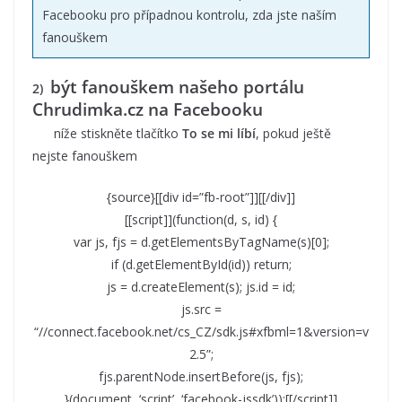
Facebooku pro případnou kontrolu, zda jste naším
fanouškem
být fanouškem našeho portálu
2)
Chrudimka.cz na Facebooku
níže stiskněte tlačítko
To se mi líbí
, pokud ještě
nejste fanouškem
{source}[[div id=”fb-root”]][[/div]]
[[script]](function(d, s, id) {
var js, fjs = d.getElementsByTagName(s)[0];
if (d.getElementById(id)) return;
js = d.createElement(s); js.id = id;
js.src =
“//connect.facebook.net/cs_CZ/sdk.js#xfbml=1&version=v
2.5”;
fjs.parentNode.insertBefore(js, fjs);
}(document, ‘script’, ‘facebook-jssdk’));[[/script]]