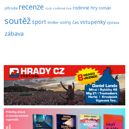
recenze
rodinné hry
román
příroda
rock
rodinná hra
soutěž
sport
vstupenky
volný čas
thriller
výstava
zábava