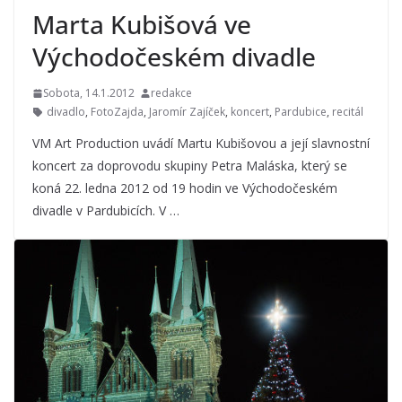
Marta Kubišová ve
Východočeském divadle
Sobota, 14.1.2012
redakce
divadlo
,
FotoZajda
,
Jaromír Zajíček
,
koncert
,
Pardubice
,
recitál
VM Art Production uvádí Martu Kubišovou a její slavnostní
koncert za doprovodu skupiny Petra Maláska, který se
koná 22. ledna 2012 od 19 hodin ve Východočeském
divadle v Pardubicích. V …