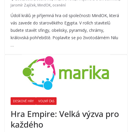
Jaromír Zajíček
,
MindOK
,
ocenění
Údolí králů je příjemná hra od společnosti MindOK, která
vás zavede do starověkého Egypta. V rolích stavitelů
budete stavět sfingy, obelisky, pyramidy, chrámy,
královská pohřebiště. Poplavíte se po životodárném Nilu
…
DESKOVÉ HRY
VOLNÝ ČAS
Hra Empire: Velká výzva pro
každého