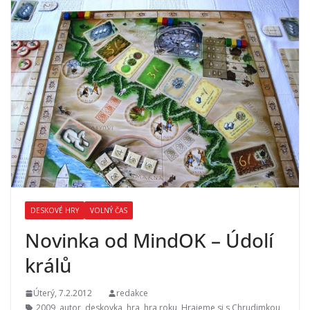
DESKOVÉ HRY
VOLNÝ ČAS
Novinka od MindOK – Údolí
králů
Úterý, 7.2.2012
redakce
2009
,
autor
,
deskovka
,
hra
,
hra roku
,
Hrajeme si s Chrudimkou
,