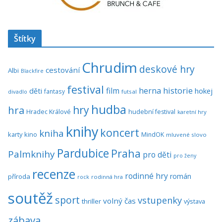
Štítky
Chrudim
deskové hry
cestování
Albi
Blackfire
festival
historie
film
herna
hokej
děti
fantasy
divadlo
futsal
hudba
hra
hry
Hradec Králové
hudební festival
karetní hry
knihy
koncert
kniha
karty
kino
MindOK
mluvené slovo
Pardubice
Praha
Palmknihy
pro děti
pro ženy
recenze
rodinné hry
román
příroda
rock
rodinná hra
soutěž
sport
vstupenky
volný čas
thriller
výstava
zábava