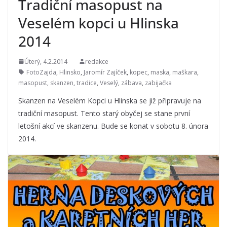
Tradiční masopust na
Veselém kopci u Hlinska
2014
Úterý, 4.2.2014
redakce
FotoZajda
,
Hlinsko
,
Jaromír Zajíček
,
kopec
,
maska
,
maškara
,
masopust
,
skanzen
,
tradice
,
Veselý
,
zábava
,
zabijačka
Skanzen na Veselém Kopci u Hlinska se již připravuje na
tradiční masopust. Tento starý obyčej se stane první
letošní akcí ve skanzenu. Bude se konat v sobotu 8. února
2014.