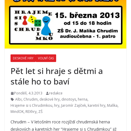
DESKOVÉ HRY
VOLNÝ ČAS
Pět let si hraje s dětmi a
stále ho to baví
Pondělí, 4.3.2013
redakce
Albi
,
Chrudim
,
deskové hry
,
dinotoys
,
herna
,
Hrajeme si s Chrudimkou
,
hry
,
Jaromír Zajíček
,
karetní hry
,
Malíka
,
MindOK
,
REXhry
,
ZŠ
Chrudim – V letošním roce rozjíždí chrudimská herna
deskových a karetních her “Hrajeme si s Chrudimkou” již