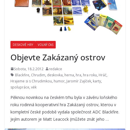
DESKOVÉ HRY
VOLNÝ ČAS
Objevte Zakázaný ostrov
Sobota, 18.2.2012
redakce
Blackfire
,
Chrudim
,
deskovka
,
herna
,
hra
,
hra roku
,
Hráč
,
Hrajeme si s Chrudimkou
,
humor
,
Jaromír Zajíček
,
karty
,
spolupráce
,
věk
Pěknou novinkou na českém trhu byla v závěru loňského
roku rodinná kooperativní hra Zakázaný ostrov, kterou v
kompletní české podobě vydala společnost ADC Blackfire.
Jejím autorem je Matt Leacock (můžete znát jeho …