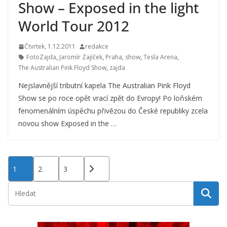
Show – Exposed in the light
World Tour 2012
Čtvrtek, 1.12.2011
redakce
FotoZajda
,
Jaromír Zajíček
,
Praha
,
show
,
Tesla Arena
,
The Australian Pink Floyd Show
,
zajda
Nejslavnější tributní kapela The Australian Pink Floyd
Show se po roce opět vrací zpět do Evropy! Po loňském
fenomenálním úspěchu přivězou do České republiky zcela
novou show Exposed in the …
Stránkování
1
2
3
příspěvků