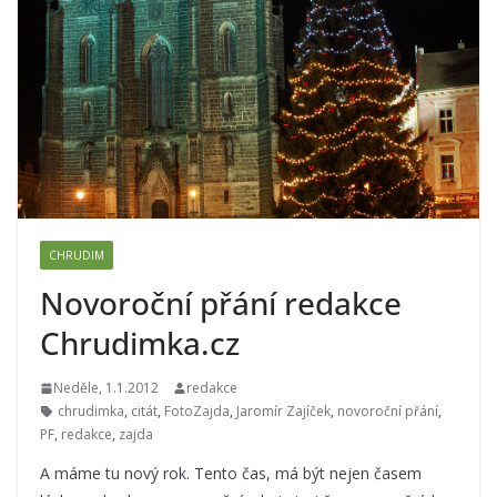
CHRUDIM
Novoroční přání redakce
Chrudimka.cz
Neděle, 1.1.2012
redakce
chrudimka
,
citát
,
FotoZajda
,
Jaromír Zajíček
,
novoroční přání
,
PF
,
redakce
,
zajda
A máme tu nový rok. Tento čas, má být nejen časem