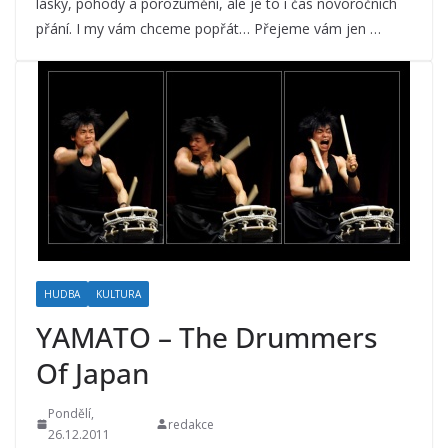
lásky, pohody a porozumění, ale je to i čas novoročních
přání. I my vám chceme popřát… Přejeme vám jen …
HUDBA
KULTURA
YAMATO – The Drummers
Of Japan
Pondělí,
redakce
26.12.2011