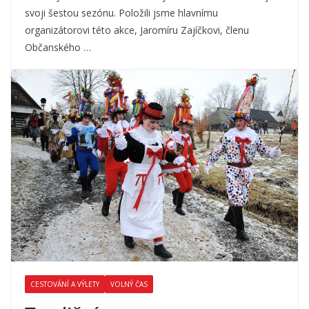
svoji šestou sezónu. Položili jsme hlavnímu
organizátorovi této akce, Jaromíru Zajíčkovi, členu
Občanského …
CESTOVÁNÍ A VÝLETY
VOLNÝ ČAS