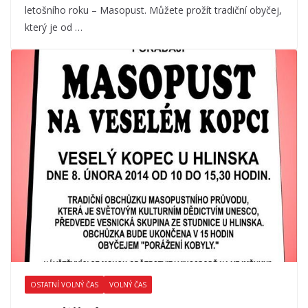
letošního roku – Masopust. Můžete prožít tradiční obyčej,
který je od …
OSTATNÍ VOLNÝ ČAS
VOLNÝ ČAS