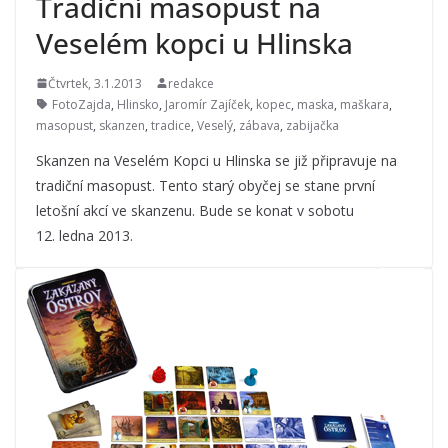
Tradiční masopust na
Veselém kopci u Hlinska
Čtvrtek, 3.1.2013
redakce
FotoZajda
,
Hlinsko
,
Jaromír Zajíček
,
kopec
,
maska
,
maškara
,
masopust
,
skanzen
,
tradice
,
Veselý
,
zábava
,
zabijačka
Skanzen na Veselém Kopci u Hlinska se již připravuje na
tradiční masopust. Tento starý obyčej se stane první
letošní akcí ve skanzenu. Bude se konat v sobotu
12. ledna 2013.