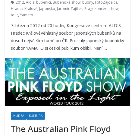
2012
,
Aldis
,
bubeníci
,
Bubenická show
,
bubny
,
FotoZajda.cz
,
Hradec Králové
,
Japonsko
,
Jaromír Zajíček
,
Pragokoncert
,
show
,
tour
,
Yamato
7. března 2012 od 20 hodin, Kongresové centrum ALDIS
Hradec KrálovéVěhlasný soubor japonských bubeníků na
dosud největším turné po ČR. Proslulý japonský bubenický
soubor YAMATO si české publikum oblíbil. Není …
HUDBA
KULTURA
The Australian Pink Floyd