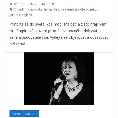
Středa, 1.2.2012
redakce
Chrudim
,
deskovka
,
herna
,
hra
,
Hrajeme si s Chrudimkou
,
Jaromír Zajíček
Ponořte se do světa, kde moc, znalosti a zlato hrají prim!
Hra Empire vás rázem promění v mocného dobyvatele
zemí a budovatele říše. Vydejte se objevovat a obsazovat
cizí země. …
HUDBA
KULTURA