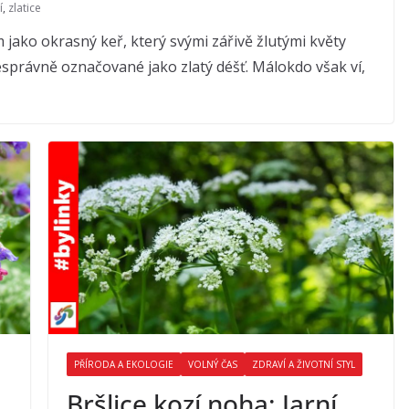
í
,
zlatice
m jako okrasný keř, který svými zářivě žlutými květy
esprávně označované jako zlatý déšť. Málokdo však ví,
PŘÍRODA A EKOLOGIE
VOLNÝ ČAS
ZDRAVÍ A ŽIVOTNÍ STYL
Bršlice kozí noha: Jarní