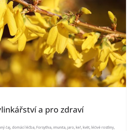
ylinkářství a pro zdraví
nný čaj
,
domácí léčba
,
Forsythia
,
imunita
,
jaro
,
keř
,
květ
,
léčivé rostliny
,