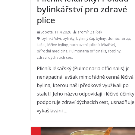
bylinkářství pro zdravé
plíce
Sobota, 11.4.2026
Jaromír Zajíček
bylinkářství
,
bylinky
,
bylinný čaj
,
byliny
,
domácí sirup
,
kašel
,
léčivé byliny
,
nachlazení
,
plicník lékařský
,
přírodní medicína
,
Pulmonaria officinalis
,
rostliny
,
zdraví dýchacích cest
Plicník lékařský (Pulmonaria officinalis) je
nenápadná, avšak mimořádně cenná léčivá
bylina, kterou naši předkové využívali po
staletí. Jeho názvu odpovídají i léčivé účinky
podporuje zdraví dýchacích cest, usnadňuje
vykašlávání …