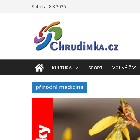
Přeskočit
Sobota, 8.8.2026
na
obsah
KULTURA
SPORT
VOLNÝ ČAS
přírodní medicína