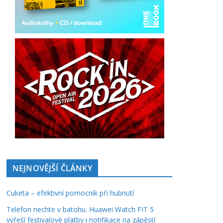
NEJNOVĚJŠÍ ČLÁNKY
Cuketa – efektivní pomocník při hubnutí
Telefon nechte v batohu. Huawei Watch FIT 5
vyřeší festivalové platby i notifikace na zápěstí