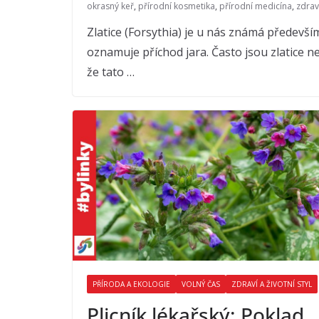
okrasný keř
,
přírodní kosmetika
,
přírodní medicína
,
zdrav
Zlatice (Forsythia) je u nás známá předevší
oznamuje příchod jara. Často jsou zlatice n
že tato …
PŘÍRODA A EKOLOGIE
VOLNÝ ČAS
ZDRAVÍ A ŽIVOTNÍ STYL
Plicník lékařský: Poklad