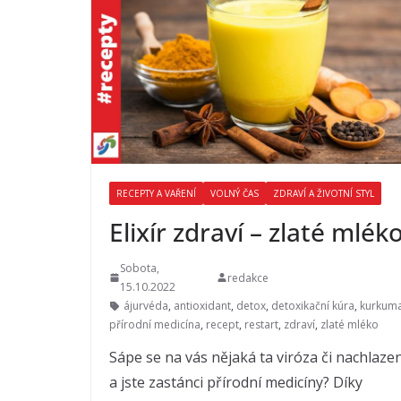
RECEPTY A VAŘENÍ
VOLNÝ ČAS
ZDRAVÍ A ŽIVOTNÍ STYL
Elixír zdraví – zlaté mlék
Sobota,
redakce
15.10.2022
ájurvéda
,
antioxidant
,
detox
,
detoxikační kúra
,
kurkum
přírodní medicína
,
recept
,
restart
,
zdraví
,
zlaté mléko
Sápe se na vás nějaká ta viróza či nachlazen
a jste zastánci přírodní medicíny? Díky