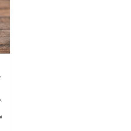
o
a
,
í