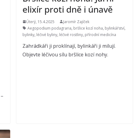
elixír proti dně i únavě
Úterý, 15.4.2025
Jaromír Zajíček
Aegopodium podagraria
,
bršlice kozí noha
,
bylinkářství
,
bylinky
,
léčivé byliny
,
léčivé rostliny
,
přírodní medicína
Zahrádkáři ji proklínají, bylinkáři ji milují.
Objevte léčivou sílu bršlice kozí nohy.
 –