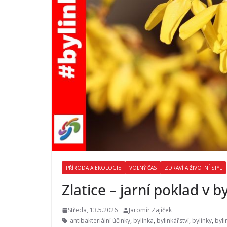
PŘÍRODA A EKOLOGIE
VOLNÝ ČAS
ZDRAVÍ A ŽIVOTNÍ STYL
Zlatice – jarní poklad v b
Středa, 13.5.2026
Jaromír Zajíček
antibakteriální účinky
,
bylinka
,
bylinkářství
,
bylinky
,
byli