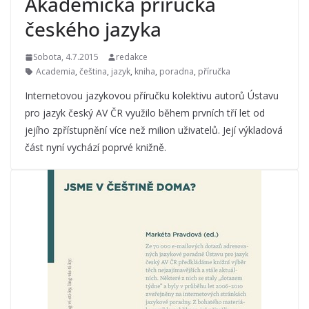
Akademická příručka
českého jazyka
Sobota, 4.7.2015
redakce
Academia
,
čeština
,
jazyk
,
kniha
,
poradna
,
příručka
Internetovou jazykovou příručku kolektivu autorů Ústavu
pro jazyk český AV ČR využilo během prvních tří let od
jejího zpřístupnění více než milion uživatelů. Její výkladová
část nyní vychází poprvé knižně.