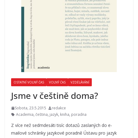
OSTATNÍ VOLNÝ ČAS
VOLNÝ ČAS
VZDĚLÁVÁNÍ
Jsme v češtině doma?
Sobota, 23.5.2015
redakce
Academia
,
čeština
,
jazyk
,
kniha
,
poradna
Z více než sedmdesáti tisíc dotazů zaslaných do e-
mailové schránky jazykové poradně Ústavu pro jazyk