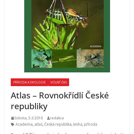
PŘÍRODA A EKOLOGIE
VOLNÝ ČAS
Atlas – Rovnokřídlí České
republiky
Sobota, 5.3.2016
redakce
Academia
,
atlas
,
Česká republika
,
kniha
,
příroda