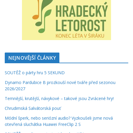
NEJNOVĚJŠÍ ČLÁNKY
SOUTĚŽ o párty hru 5 SEKUND
Dynamo Pardubice B prozkouší nové tváře před sezonou
2026/2027
Temnější, krutější, návykové – takové jsou Zvrácené hry!
Chrudimská Salvátorská pouť
Módní šperk, nebo seriózní audio? Vyzkoušeli jsme nová
otevřená sluchátka Huawei FreeClip 2 S