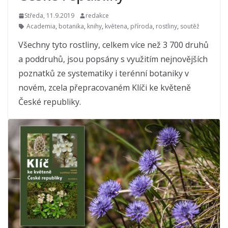
Středa, 11.9.2019
redakce
Academia
,
botanika
,
knihy
,
květena
,
příroda
,
rostliny
,
soutěž
Všechny tyto rostliny, celkem více než 3 700 druhů
a poddruhů, jsou popsány s využitím nejnovějších
poznatků ze systematiky i terénní botaniky v
novém, zcela přepracovaném Klíči ke květeně
České republiky.