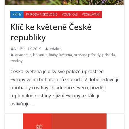
KNIHY
PŘÍRODA A EKOLOGIE
VOLNÝ ČAS
VZDĚLÁVÁNÍ
Klíč ke květeně České
republiky
Neděle, 1.9.2019
redakce
Academia
,
botanika
,
knihy
,
květena
,
ochrana přírody
,
příroda
,
rostliny
Česká květena je díky své poloze uprostřed
Evropy velmi bohatá a různorodá. V době ledové ji
obohatily rostliny chladného severu, později
teplomilné rostliny z jižní Evropy a stále ji
ovlivňuje …