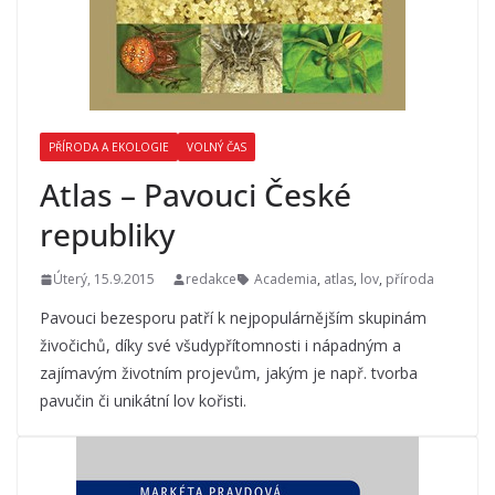
PŘÍRODA A EKOLOGIE
VOLNÝ ČAS
Atlas – Pavouci České
republiky
Úterý, 15.9.2015
redakce
Academia
,
atlas
,
lov
,
příroda
Pavouci bezesporu patří k nejpopulárnějším skupinám
živočichů, díky své všudypřítomnosti i nápadným a
zajímavým životním projevům, jakým je např. tvorba
pavučin či unikátní lov kořisti.