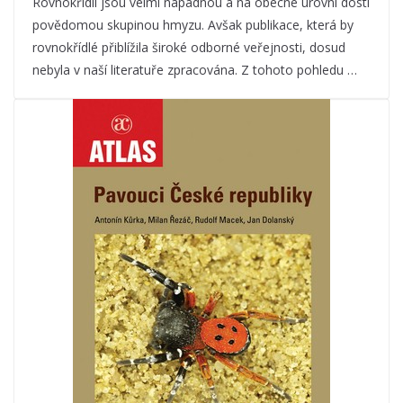
Rovnokřídlí jsou velmi nápadnou a na obecné úrovni dosti
povědomou skupinou hmyzu. Avšak publikace, která by
rovnokřídlé přiblížila široké odborné veřejnosti, dosud
nebyla v naší literatuře zpracována. Z tohoto pohledu …