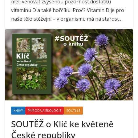
měli věnovat zvýšenou pozornost dostatku
vitaminu D a také hořčíku. Proč? Vitamin D je pro
naše tělo stěžejní – v organismu má na starost …
KNIHY
PŘÍRODA A EKOLOGIE
SOUTĚŽE
SOUTĚŽ o Klíč ke květeně
České republiky