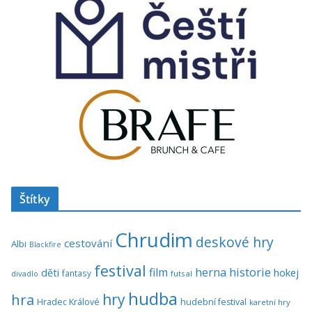
Štítky
Chrudim
deskové hry
cestování
Albi
Blackfire
festival
historie
film
herna
hokej
děti
fantasy
divadlo
futsal
hudba
hra
hry
Hradec Králové
hudební festival
karetní hry