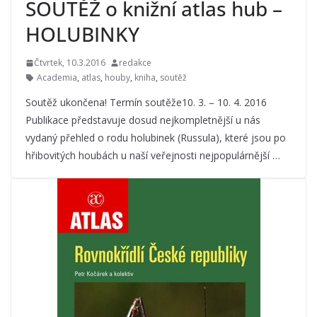
SOUTĚŽ o knižní atlas hub –
HOLUBINKY
Čtvrtek, 10.3.2016
redakce
Academia
,
atlas
,
houby
,
kniha
,
soutěž
Soutěž ukončena! Termín soutěže10. 3. – 10. 4. 2016
Publikace představuje dosud nejkompletnější u nás
vydaný přehled o rodu holubinek (Russula), které jsou po
hřibovitých houbách u naší veřejnosti nejpopulárnější …