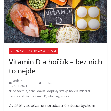
VOLNÝ ČAS
ZDRAVÍ A ŽIVOTNÍ STYL
Vitamin D a hořčík – bez nich
to nejde
Neděle,
redakce
28.11.2021
Academia
,
denní dávka
,
doplňky stravy
,
hořčík
,
minerál
,
nedostatek
,
tělo
,
vitamín D
,
vitamíny
,
zdraví
Zvláště v současné neradostné situaci bychom