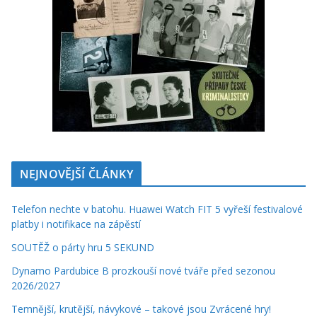
NEJNOVĚJŠÍ ČLÁNKY
Telefon nechte v batohu. Huawei Watch FIT 5 vyřeší festivalové
platby i notifikace na zápěstí
SOUTĚŽ o párty hru 5 SEKUND
Dynamo Pardubice B prozkouší nové tváře před sezonou
2026/2027
Temnější, krutější, návykové – takové jsou Zvrácené hry!