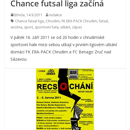
Chance futsal liga začíná
Středa, 14.9.2011
redakce
Chance futsal liga
,
Chrudim
,
FK ERA-PACK Chrudim
,
futsal
,
sezóna
,
sport
,
sportovní hala
,
utkání
,
zápas
V pátek 16. září 2011 se od 20 hodin v chrudimské
sportovní hale mezi sebou utkají v prvním ligovém utkání
domácí FK ERA-PACK Chrudim a FC Benago Zruč nad
Sázavou.