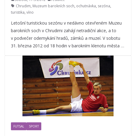
Chrudim
,
Muzeum barokních soch
,
ochutnávka
,
sezóna
,
turistika
,
víno
Letošní turistickou sezónu v nedávno otevřeném Muzeu
barokních soch v Chrudimi zahájí netradiční akce, a to
v podvečer odemykání hradů, zámků a muzeí. V sobotu
31. března 2012 od 18 hodin v barokním klenotu města …
FUTSAL
SPORT