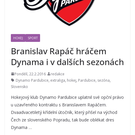
HOKEJ
SPORT
Branislav Rapáč hráčem
Dynama i v dalších sezonách
Pondělí, 22.2.2016
redakce
Dynamo Pardubice
,
extraliga
,
hokej
,
Pardubice
,
sezóna
,
Slovensko
Hokejový klub Dynamo Pardubice uplatnil své opční právo
u uzavřeného kontraktu s Branislavem Rapáčem.
Dvaadvacetiletý křídelní útočník, který přišel na východ
Čech ze slovenského Popradu, tak bude oblékat dres
Dynama …