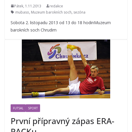
Pátek, 1.11.2013
redakce
mubaso
,
Muzeum barokních soch
,
sezóna
Sobota 2. listopadu 2013 od 13 do 18 hodinMuzeum
barokních soch Chrudim
FUTSAL
SPORT
První přípravný zápas ERA-
PACKu