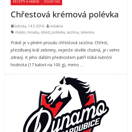
RECEPTY A VAŘENÍ
VOLNÝ ČAS
Chřestová krémová polévka
Sobota, 14.5.2016
redakce
máslo
,
mouka
,
oběd
,
polévka
,
sezóna
,
zelenina
Právě je v plném proudu chřestová sezóna. Chřest,
přezdívaný král zeleniny, nejenže skvěle chutná, je i velmi
zdravý. K jeho dalším přednostem patří nízká nutriční
hodnota (17 kalorií na 100 g), mimo …