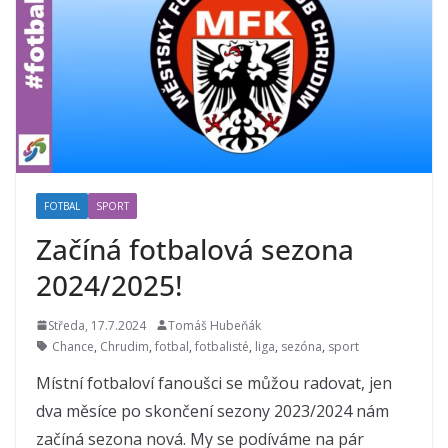
FOTBAL
SPORT
Začíná fotbalová sezona
2024/2025!
Středa, 17.7.2024
Tomáš Hubeňák
Chance
,
Chrudim
,
fotbal
,
fotbalisté
,
liga
,
sezóna
,
sport
Místní fotbaloví fanoušci se můžou radovat, jen
dva měsíce po skončení sezony 2023/2024 nám
začíná sezona nová. My se podíváme na pár