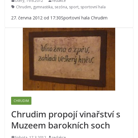
Úterý, 19.6.2012
redakce
Chrudim
,
gymnastika
,
sezóna
,
sport
,
sportovní hala
27. června 2012 od 17:30Sportovní hala Chrudim
CHRUDIM
Chrudim propojí vinařství s
Muzeem barokních soch
Sobota, 17.3.2012
redakce