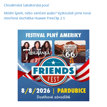
Chrudimská Salvátorská pouť
Módní šperk, nebo seriózní audio? Vyzkoušeli jsme nová
otevřená sluchátka Huawei FreeClip 2 S