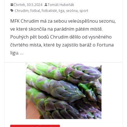
Čtvrtek, 30.5.2024
Tomáš Hubeňák
Chrudim
,
fotbal
,
fotbalisté
,
liga
,
sezóna
,
sport
MFK Chrudim má za sebou veleúspěšnou sezonu,
ve které skončila na parádním pátém místě.
Pouhých pět bodů Chrudim dělilo od vysněného
čtvrtého místa, které by zajistilo baráž o Fortuna
ligu. …