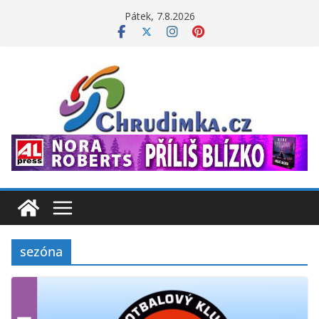
Přeskočit
Pátek, 7.8.2026
na
obsah
sezóna