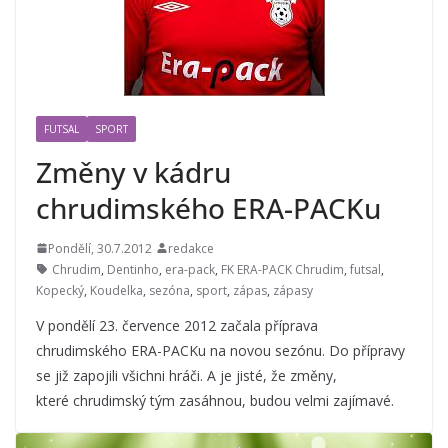
FUTSAL
SPORT
Změny v kádru
chrudimského ERA-PACKu
Pondělí, 30.7.2012
redakce
Chrudim
,
Dentinho
,
era-pack
,
FK ERA-PACK Chrudim
,
futsal
,
Kopecký
,
Koudelka
,
sezóna
,
sport
,
zápas
,
zápasy
V pondělí 23. července 2012 začala příprava
chrudimského ERA-PACKu na novou sezónu. Do přípravy
se již zapojili všichni hráči. A je jisté, že změny,
které chrudimský tým zasáhnou, budou velmi zajímavé.