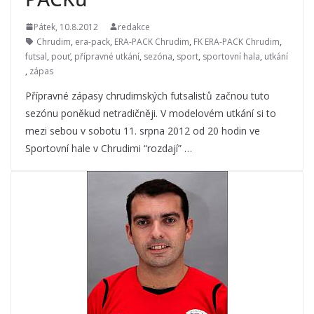
Pátek, 10.8.2012
redakce
Chrudim
,
era-pack
,
ERA-PACK Chrudim
,
FK ERA-PACK Chrudim
,
futsal
,
pouť
,
přípravné utkání
,
sezóna
,
sport
,
sportovní hala
,
utkání
,
zápas
Přípravné zápasy chrudimských futsalistů začnou tuto
sezónu poněkud netradičněji. V modelovém utkání si to
mezi sebou v sobotu 11. srpna 2012 od 20 hodin ve
Sportovní hale v Chrudimi “rozdají” …