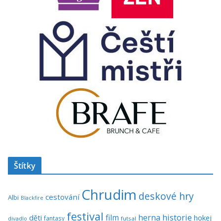
Štítky
Chrudim
deskové hry
cestování
Albi
Blackfire
festival
historie
film
herna
hokej
děti
fantasy
divadlo
futsal