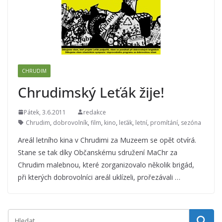
CHRUDIM
Chrudimský Leťák žije!
Pátek, 3.6.2011
redakce
Chrudim
,
dobrovolník
,
film
,
kino
,
leťák
,
letní
,
promítání
,
sezóna
Areál letního kina v Chrudimi za Muzeem se opět otvírá.
Stane se tak díky Občanskému sdružení MaChr za
Chrudim malebnou, které zorganizovalo několik brigád,
při kterých dobrovolníci areál uklízeli, prořezávali …